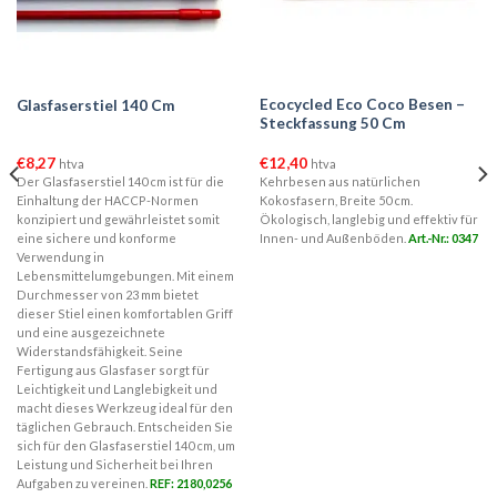
Ecocycled Eco Coco Besen –
Glasfaserstiel 140 Cm
Steckfassung 50 Cm
€
8,27
€
12,40
htva
htva
Der Glasfaserstiel 140 cm ist für die
Kehrbesen aus natürlichen
Einhaltung der HACCP-Normen
Kokosfasern, Breite 50 cm.
konzipiert und gewährleistet somit
Ökologisch, langlebig und effektiv für
eine sichere und konforme
Innen- und Außenböden.
Art.-Nr.: 0347
Verwendung in
Lebensmittelumgebungen. Mit einem
Durchmesser von 23 mm bietet
dieser Stiel einen komfortablen Griff
und eine ausgezeichnete
Widerstandsfähigkeit. Seine
Fertigung aus Glasfaser sorgt für
Leichtigkeit und Langlebigkeit und
macht dieses Werkzeug ideal für den
täglichen Gebrauch. Entscheiden Sie
sich für den Glasfaserstiel 140 cm, um
Leistung und Sicherheit bei Ihren
Aufgaben zu vereinen.
REF: 2180,0256