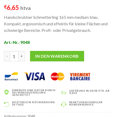
6,65
€
htva
Handschrubber Schmetterling 165 mm medium blau.
Kompakt, ergonomisch und effektiv für kleine Flächen und
schwierige Bereiche. Profi- oder Privatgebrauch.
Art.-Nr.: 9048
Handschrubber Schmetterling 165 mm – Medium Blau Menge
IN DEN WARENKORB
EINKÄUFE UND DATEN DURCH
LIEFERUNG IN 24/48 STD. AB
SSL-VERSCHLÜSSELUNG
9,29 €
GESCHÜTZT
KOSTENLOSE RÜCKSENDUNG:
REAKTIONSSCHNELLER
30 TAGE
KUNDENSERVICE
Artikelnummer:
9048