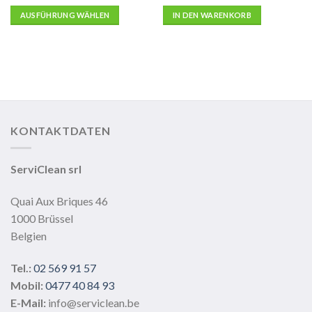
AUSFÜHRUNG WÄHLEN
IN DEN WARENKORB
Dieses
Produkt
weist
mehrere
Varianten
auf.
Die
KONTAKTDATEN
Optionen
können
auf
ServiClean srl
der
Produktseite
Quai Aux Briques 46
gewählt
1000 Brüssel
werden
Belgien
Tel.:
02 569 91 57
Mobil:
0477 40 84 93
E-Mail:
info@serviclean.be