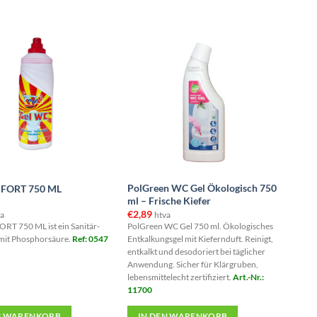
Produkt
weist
mehrere
n
Varianten
auf.
Die
n
Optionen
können
auf
der
eite
Produktseite
PolGreen WC Gel Ökologisch 750
FORT 750 ML
gewählt
ml – Frische Kiefer
werden
€
2,89
a
htva
RT 750 ML ist ein Sanitär-
PolGreen WC Gel 750 ml. Ökologisches
 mit Phosphorsäure.
Ref: 0547
Entkalkungsgel mit Kiefernduft. Reinigt,
entkalkt und desodoriert bei täglicher
Anwendung. Sicher für Klärgruben,
lebensmittelecht zertifiziert.
Art.-Nr.:
11700
N WARENKORB
IN DEN WARENKORB