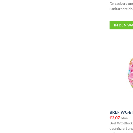
für saubere u
Sanitärbereich
IN DEN W
BREF WC-Blo
€
2,07
htva
Bref WC-Block G
desinfiziert un