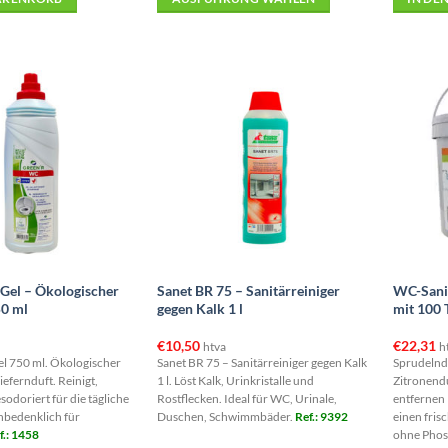
Dieses
Produkt
weist
mehrere
Varianten
auf.
Die
Optionen
können
auf
der
Produktseite
Gel – Ökologischer
Sanet BR 75 – Sanitärreiniger
WC-Sanit
gewählt
50 ml
gegen Kalk 1 l
mit 100 
werden
€
10,50
€
22,31
htva
h
l 750 ml. Ökologischer
Sanet BR 75 – Sanitärreiniger gegen Kalk
Sprudelnd
iefernduft. Reinigt,
1 l. Löst Kalk, Urinkristalle und
Zitronendu
sodoriert für die tägliche
Rostflecken. Ideal für WC, Urinale,
entfernen 
bedenklich für
Duschen, Schwimmbäder.
Ref.: 9392
einen fris
f.: 1458
ohne Phosp