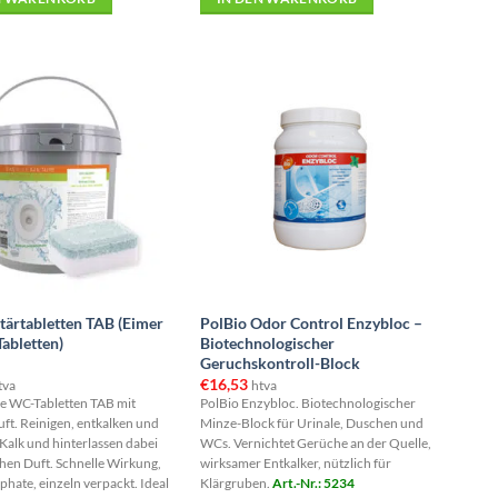
ärtabletten TAB (Eimer
PolBio Odor Control Enzybloc –
Tabletten)
Biotechnologischer
Geruchskontroll-Block
€
16,53
tva
htva
e WC-Tabletten TAB mit
PolBio Enzybloc. Biotechnologischer
ft. Reinigen, entkalken und
Minze-Block für Urinale, Duschen und
Kalk und hinterlassen dabei
WCs. Vernichtet Gerüche an der Quelle,
chen Duft. Schnelle Wirkung,
wirksamer Entkalker, nützlich für
hate, einzeln verpackt. Ideal
Klärgruben.
Art.-Nr.: 5234