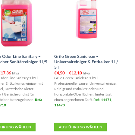
 Odor Line Sanitary –
Grilo Green Saniclean –
cher Sanitärreiniger 1 l/5
Universalreiniger & Entkalker 1 l /
5 l
Preisspanne:
Preisspanne:
€
17,36
€
4,50
–
€
12,10
htva
htva
€3,72
€4,50
dor Line Sanitary 1 l/5 l.
Grilo Green Saniclean 1 l/5 l.
bis
bis
er Entkalkungsreiniger mit
Professioneller saurer Universalreiniger.
€17,36
€12,10
l, Duft frische Kiefer.
Reinigt und entkalkt Böden und
ert Gerüche und ist für
horizontale Oberflächen, hinterlässt
elkontakt zugelassen.
Ref.:
einen angenehmen Duft.
Ref.: 11471,
1710
11470
ÜHRUNG WÄHLEN
AUSFÜHRUNG WÄHLEN
Dieses