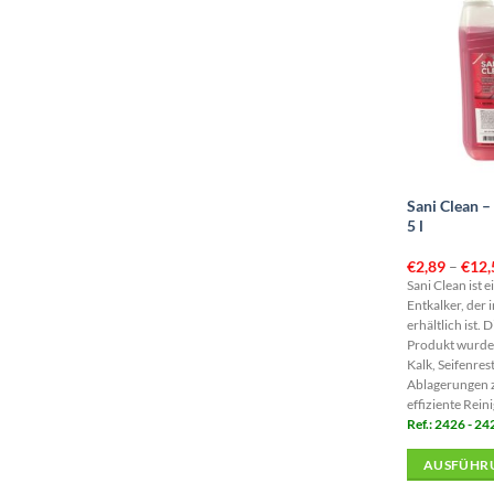
Sani Clean – 
5 l
€
2,89
–
€
12,
Sani Clean ist e
Entkalker, der 
erhältlich ist. 
Produkt wurde 
Kalk, Seifenres
Ablagerungen z
effiziente Rein
Ref.: 2426 - 24
AUSFÜHR
Dieses