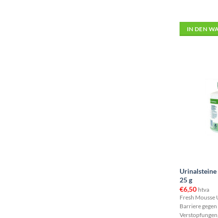
IN DEN W
Urinalsteine
25 g
€
6,50
htva
Fresh Mousse Ur
Barriere gege
Verstopfungen, 