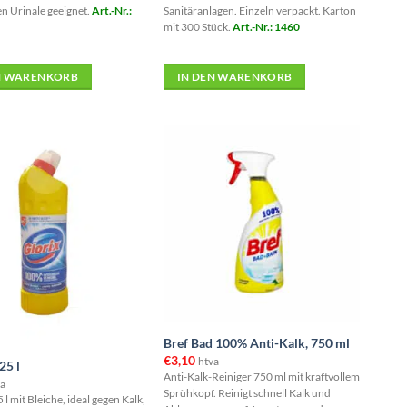
en Urinale geeignet.
Art.-Nr.:
Sanitäranlagen. Einzeln verpackt. Karton
mit 300 Stück.
Art.-Nr.: 1460
N WARENKORB
IN DEN WARENKORB
rrätig
Bref Bad 100% Anti-Kalk, 750 ml
€
3,10
htva
25 l
Anti-Kalk-Reiniger 750 ml mit kraftvollem
a
Sprühkopf. Reinigt schnell Kalk und
 l mit Bleiche, ideal gegen Kalk,