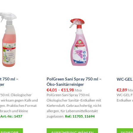
Produkt
weist
mehrere
Variante
auf.
Die
Optione
können
auf
der
e
Produkts
t 750 ml –
PolGreen Sani Spray 750 ml –
WC-GEL 
gewählt
ger
Öko-Sanitärreiniger
werden
Preisspanne:
€
4,01
–
€
11,98
€
2,89
htva
htv
€4,01
750 ml. Ökologischer
PolGreen Sani Spray 750 ml.
WC-GEL FO
bis
r, wirksam gegen Kalk und
Ökologischer Sanitär-Entkalker mit
Entkalker
€11,98
en. Praktisches Format
Kiefernduft. Gebrauchsfertig, nicht
brauch und kleine
allergen, für Lebensmittelkontakt
.
Art.-Nr.: 1457
zugelassen.
Ref.: 11705, 11694
ARENKORB
AUSFÜHRUNG WÄHLEN
IN DE