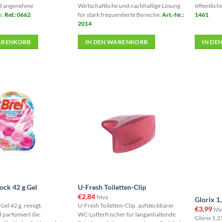
nd angenehme
Wirtschaftliche und nachhaltige Lösung
öffentlich
e.
Ref.: 0662
für stark frequentierte Bereiche.
Art.-Nr.:
1461
2014
ARENKORB
IN DEN WARENKORB
IN DE
Nicht vo
ck 42 g Gel
U-Fresh Toiletten-Clip
€
2,84
htva
Glorix 1,
el 42 g, reinigt,
U-Fresh Toiletten-Clip, aufsteckbarer
€
3,99
htv
d parfümiert die
WC-Lufterfrischer für langanhaltende
Glorix 1,25