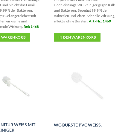
t und bleicht das Email.
Hochleistungs-WC-Reiniger gegen Kalk
99,99 % der Bakterien.
und Bakterien. Beseitigt 99,9 % der
ges Gel angereichert mit
Bakterien und Viren. Schnelle Wirkung,
iefenwirksame und
effektiv ohne Bürsten.
Art.-Nr.: 1469
tende Wirkung.
Ref: 1468
N WARENKORB
IN DEN WARENKORB
NITUR WEISS MIT
WC-BÜRSTE PVC WEISS.
INIGER