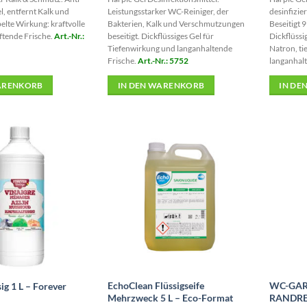
, entfernt Kalk und
Leistungsstarker WC-Reiniger, der
desinfizier
lte Wirkung: kraftvolle
Bakterien, Kalk und Verschmutzungen
Beseitigt 
ftende Frische.
Art.-Nr.:
beseitigt. Dickflüssiges Gel für
Dickflüssi
Tiefenwirkung und langanhaltende
Natron, t
Frische.
Art.-Nr.: 5752
langanhal
ARENKORB
IN DEN WARENKORB
IN DE
EchoClean Flüssigseife
WC-GAR
ig 1 L – Forever
Mehrzweck 5 L – Eco-Format
RANDRE