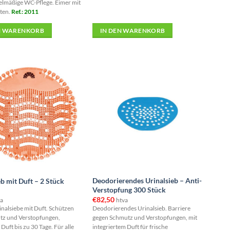
gelmäßige WC-Pflege. Eimer mit
ten.
Ref.: 2011
N WARENKORB
IN DEN WARENKORB
Deodorierendes Urinalsieb – Anti-
eb mit Duft – 2 Stück
Verstopfung 300 Stück
€
82,50
a
htva
inalsiebe mit Duft. Schützen
Deodorierendes Urinalsieb. Barriere
tz und Verstopfungen,
gegen Schmutz und Verstopfungen, mit
Duft bis zu 30 Tage. Für alle
integriertem Duft für frische