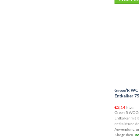
Green’R WC 
Entkalker 7
€
3,14
htva
Green’R WC Ge
Entkalker mit K
entkalkt und de
Anwendung, un
Klärgruben.
Re