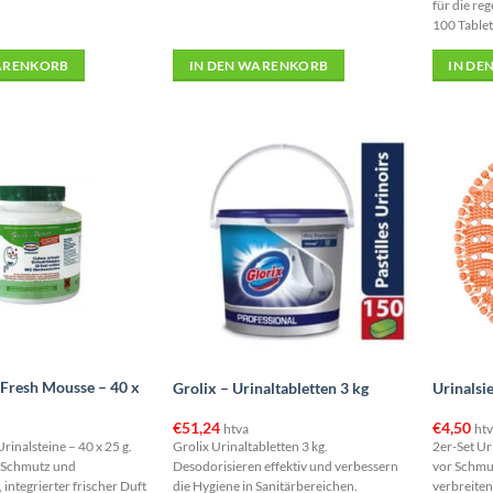
für die re
100 Tablet
ARENKORB
IN DEN WARENKORB
IN DE
 Fresh Mousse – 40 x
Grolix – Urinaltabletten 3 kg
Urinalsi
€
51,24
€
4,50
htva
htv
inalsteine – 40 x 25 g.
Grolix Urinaltabletten 3 kg.
2er-Set Ur
n Schmutz und
Desodorisieren effektiv und verbessern
vor Schmu
integrierter frischer Duft
die Hygiene in Sanitärbereichen.
verbreiten 