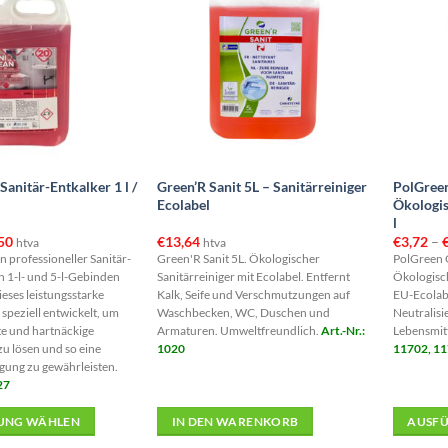
Sanitär-Entkalker 1 l /
Green’R Sanit 5L – Sanitärreiniger
PolGreen
Ecolabel
Ökologis
l
Preisspanne:
50
€
13,64
€
3,72
–
htva
htva
€2,89
in professioneller Sanitär-
Green'R Sanit 5L. Ökologischer
PolGreen O
bis
in 1-l- und 5-l-Gebinden
Sanitärreiniger mit Ecolabel. Entfernt
Ökologisch
€12,50
Dieses leistungsstarke
Kalk, Seife und Verschmutzungen auf
EU-Ecolabe
speziell entwickelt, um
Waschbecken, WC, Duschen und
Neutralisi
te und hartnäckige
Armaturen. Umweltfreundlich.
Art.-Nr.:
Lebensmitt
u lösen und so eine
1020
11702, 1
igung zu gewährleisten.
27
UNG WÄHLEN
IN DEN WARENKORB
AUSF
Dieses