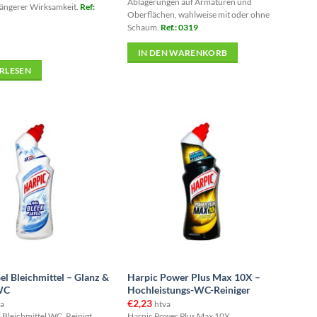
Ablagerungen auf Armaturen und
längerer Wirksamkeit.
Ref:
Oberflächen, wahlweise mit oder ohne
Schaum.
Ref.: 0319
IN DEN WARENKORB
RLESEN
el Bleichmittel – Glanz &
Harpic Power Plus Max 10X –
WC
Hochleistungs-WC-Reiniger
€
2,23
a
htva
 Bleichmittel WC. Reinigt,
Harpic Power Plus Max 10X.