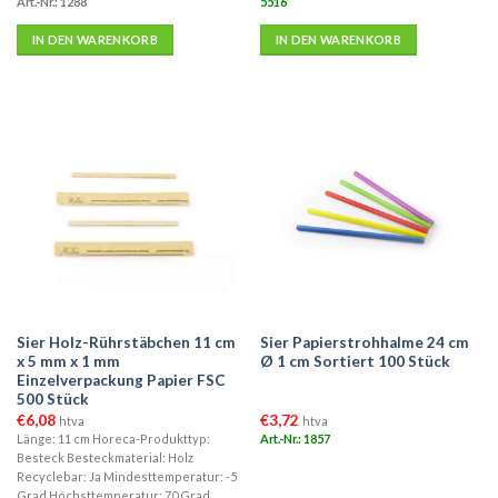
Art.-Nr.: 1288
5516
IN DEN WARENKORB
IN DEN WARENKORB
Sier Holz-Rührstäbchen 11 cm
Sier Papierstrohhalme 24 cm
x 5 mm x 1 mm
Ø 1 cm Sortiert 100 Stück
Einzelverpackung Papier FSC
500 Stück
€
6,08
€
3,72
htva
htva
Länge: 11 cm Horeca-Produkttyp:
Art.-Nr.: 1857
Besteck Besteckmaterial: Holz
Recyclebar: Ja Mindesttemperatur: -5
Grad Höchsttemperatur: 70 Grad