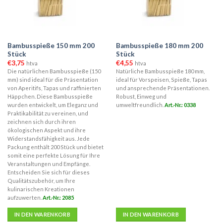
Bambusspieße 150 mm 200
Bambusspieße 180 mm 200
Stück
Stück
€
3,75
€
4,55
htva
htva
Die natürlichen Bambusspieße (150
Natürliche Bambusspieße 180 mm,
mm) sind ideal für die Präsentation
ideal für Vorspeisen, Spieße, Tapas
von Aperitifs, Tapas und raffinierten
und ansprechende Präsentationen.
Häppchen. Diese Bambusspieße
Robust, Einweg und
wurden entwickelt, um Eleganz und
umweltfreundlich.
Art.-Nr.: 0338
Praktikabilität zu vereinen, und
zeichnen sich durch ihren
ökologischen Aspekt und ihre
Widerstandsfähigkeit aus. Jede
Packung enthält 200 Stück und bietet
somit eine perfekte Lösung für Ihre
Veranstaltungen und Empfänge.
Entscheiden Sie sich für dieses
Qualitätszubehör, um Ihre
kulinarischen Kreationen
aufzuwerten.
Art.-Nr.: 2085
IN DEN WARENKORB
IN DEN WARENKORB