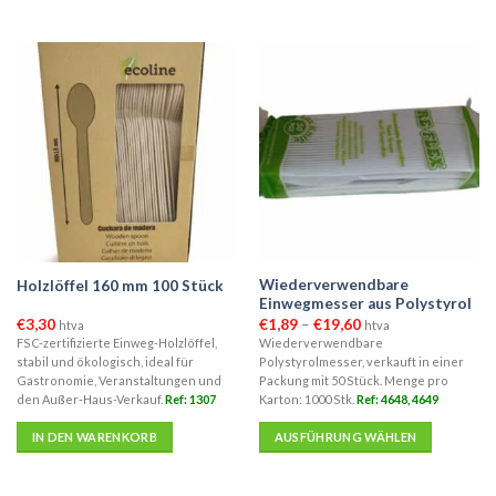
Wiederverwendbare
Holzlöffel 160 mm 100 Stück
Einwegmesser aus Polystyrol
Preisspanne:
€
3,30
€
1,89
–
€
19,60
htva
htva
€1,89
FSC-zertifizierte Einweg-Holzlöffel,
Wiederverwendbare
bis
stabil und ökologisch, ideal für
Polystyrolmesser, verkauft in einer
€19,60
Gastronomie, Veranstaltungen und
Packung mit 50 Stück. Menge pro
den Außer-Haus-Verkauf.
Ref: 1307
Karton: 1000 Stk.
Ref: 4648, 4649
IN DEN WARENKORB
AUSFÜHRUNG WÄHLEN
Dieses
Produkt