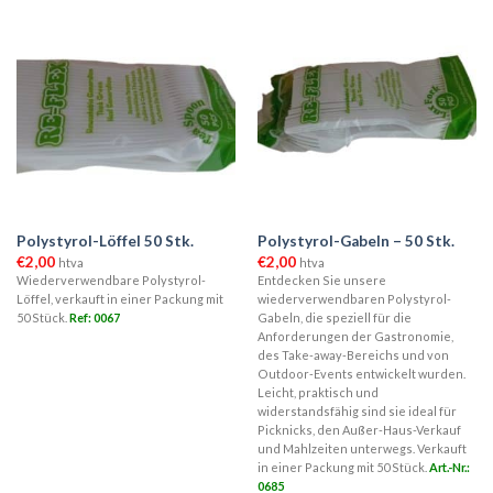
weist
mehrere
Varianten
auf.
Die
Optionen
können
auf
der
Produktseite
Polystyrol-Löffel 50 Stk.
Polystyrol-Gabeln – 50 Stk.
gewählt
€
2,00
€
2,00
htva
htva
werden
Wiederverwendbare Polystyrol-
Entdecken Sie unsere
Löffel, verkauft in einer Packung mit
wiederverwendbaren Polystyrol-
50 Stück.
Ref: 0067
Gabeln, die speziell für die
Anforderungen der Gastronomie,
des Take-away-Bereichs und von
Outdoor-Events entwickelt wurden.
Leicht, praktisch und
widerstandsfähig sind sie ideal für
Picknicks, den Außer-Haus-Verkauf
und Mahlzeiten unterwegs. Verkauft
in einer Packung mit 50 Stück.
Art.-Nr.:
0685