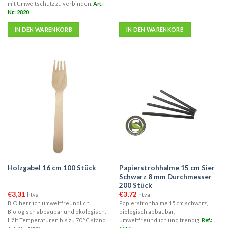
mit Umweltschutz zu verbinden.
Art.-
Nr.: 2820
IN DEN WARENKORB
IN DEN WARENKORB
Papierstrohhalme 15 cm Sier
Holzgabel 16 cm 100 Stück
Schwarz 8 mm Durchmesser
200 Stück
€
3,31
€
3,72
htva
htva
BIO herrlich umweltfreundlich.
Papierstrohhalme 15 cm schwarz,
Biologisch abbaubar und ökologisch.
biologisch abbaubar,
Hält Temperaturen bis zu 70 °C stand.
umweltfreundlich und trendig.
Ref.: