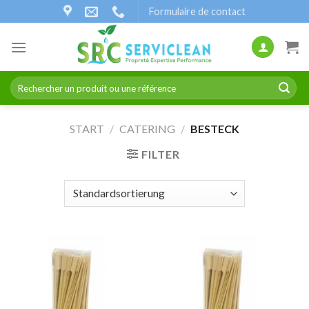
Zum
Formulaire de contact
Inhalt
springen
Suchen
nach:
START
/
CATERING
/
BESTECK
FILTER