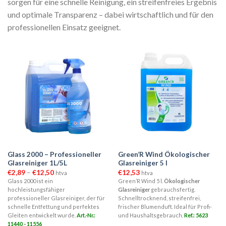
sorgen für eine schnelle Reinigung, ein streifenfreies Ergebnis
und optimale Transparenz – dabei wirtschaftlich und für den
professionellen Einsatz geeignet.
Glass 2000 – Professioneller
Green’R Wind Ökologischer
Glasreiniger 1L/5L
Glasreiniger 5 l
Preisspanne:
€
2,89
–
€
12,50
€
12,53
htva
htva
€2,89
Glass 2000 ist ein
Green’R Wind 5 l.
Ökologischer
bis
hochleistungsfähiger
Glasreiniger
gebrauchsfertig.
€12,50
professioneller Glasreiniger, der für
Schnelltrocknend, streifenfrei,
schnelle Entfettung und perfektes
frischer Blumenduft. Ideal für Profi-
Gleiten entwickelt wurde.
Art.-Nr.:
und Haushaltsgebrauch.
Ref.: 5623
11440 - 11556