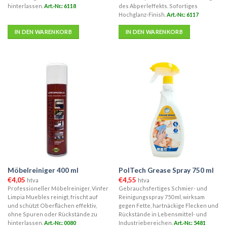
hinterlassen.
Art.-Nr.: 6118
des Abperleffekts. Sofortiges
Hochglanz-Finish.
Art.-Nr.: 6117
IN DEN WARENKORB
IN DEN WARENKORB
Möbelreiniger 400 ml
PolTech Grease Spray 750 ml
€
4,05
€
4,55
htva
htva
Professioneller Möbelreiniger, Vinfer
Gebrauchsfertiges Schmier- und
Limpia Muebles reinigt, frischt auf
Reinigungsspray 750 ml, wirksam
und schützt Oberflächen effektiv,
gegen Fette, hartnäckige Flecken und
ohne Spuren oder Rückstände zu
Rückstände in Lebensmittel- und
hinterlassen.
Art.-Nr.: 0080
Industriebereichen.
Art.-Nr.: 5481