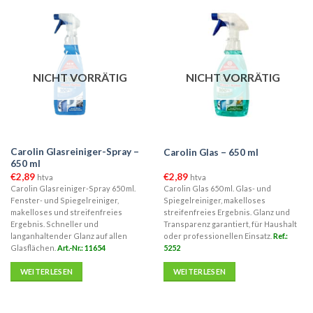
NICHT VORRÄTIG
NICHT VORRÄTIG
Carolin Glasreiniger-Spray –
Carolin Glas – 650 ml
650 ml
€
2,89
€
2,89
htva
htva
Carolin Glasreiniger-Spray 650 ml.
Carolin Glas 650 ml. Glas- und
Fenster- und Spiegelreiniger,
Spiegelreiniger, makelloses
makelloses und streifenfreies
streifenfreies Ergebnis. Glanz und
Ergebnis. Schneller und
Transparenz garantiert, für Haushalt
langanhaltender Glanz auf allen
oder professionellen Einsatz.
Ref.:
Glasflächen.
Art.-Nr.: 11654
5252
WEITERLESEN
WEITERLESEN