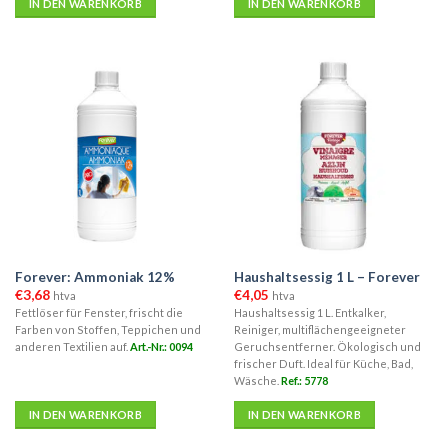
IN DEN WARENKORB
IN DEN WARENKORB
Forever: Ammoniak 12%
Haushaltsessig 1 L – Forever
€
3,68
€
4,05
htva
htva
Fettlöser für Fenster, frischt die
Haushaltsessig 1 L. Entkalker,
Farben von Stoffen, Teppichen und
Reiniger, multiflächengeeigneter
anderen Textilien auf.
Art.-Nr.: 0094
Geruchsentferner. Ökologisch und
frischer Duft. Ideal für Küche, Bad,
Wäsche.
Ref.: 5778
IN DEN WARENKORB
IN DEN WARENKORB