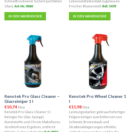
Schnelltrocknend. Sichert perfekten
Lebensmittelkontakt zugelassen.
Glanz.
Art.-Nr.: 0060
Frischer Blumenduft.
Ref.: 1459
IN DEN WARENKORB
IN DEN WARENKORB
Kenotek Pro Glass Cleaner –
Kenotek Pro Wheel Cleaner 1
Glasreiniger 1 l
l
€
10,74
€
11,98
htva
htva
Kenotek Pro Glass Cleaner 1 l.
Leistungsstarker, gebrauchsfertiger
Reiniger für Glas, Spiegel,
Felgenreiniger zum Entfernen von
Kunststoffe und Chrom. Makelloses,
Schmutz, Bremsstaub und
streifenfreies Ergebnis, entfernt
Straßenablagerungen effektiv,
Nikotin. Gebrauchsfertig.
Ref.: 5902
einfach anzuwenden und für die