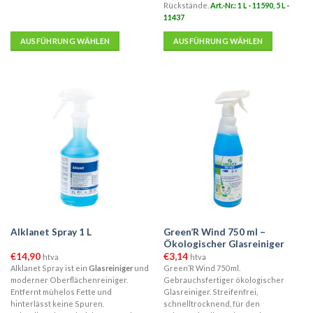
Rückstände.
Art.-Nr.: 1 L - 11590, 5 L -
11437
AUSFÜHRUNG WÄHLEN
AUSFÜHRUNG WÄHLEN
Dieses
Dieses
Produkt
Produkt
weist
weist
mehrere
mehrere
Varianten
Varianten
auf.
auf.
Die
Die
Optionen
Optionen
können
können
auf
auf
der
der
Produktseite
Produktseite
Green’R Wind 750 ml –
Alklanet Spray 1 L
gewählt
gewählt
Ökologischer Glasreiniger
werden
werden
€
14,90
€
3,14
htva
htva
Alklanet Spray ist ein
Glasreiniger
und
Green’R Wind 750 ml.
moderner Oberflächenreiniger.
Gebrauchsfertiger ökologischer
Entfernt mühelos Fette und
Glasreiniger. Streifenfrei,
hinterlässt keine Spuren.
schnelltrocknend, für den