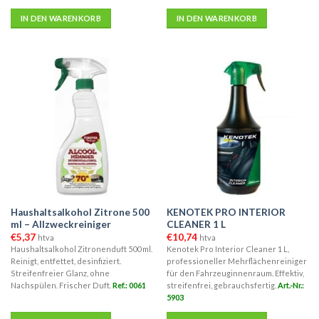
IN DEN WARENKORB
IN DEN WARENKORB
Haushaltsalkohol Zitrone 500
KENOTEK PRO INTERIOR
ml – Allzweckreiniger
CLEANER 1 L
€
5,37
€
10,74
htva
htva
Haushaltsalkohol Zitronenduft 500 ml.
Kenotek Pro Interior Cleaner 1 L,
Reinigt, entfettet, desinfiziert.
professioneller Mehrflächenreiniger
Streifenfreier Glanz, ohne
für den Fahrzeuginnenraum. Effektiv,
Nachspülen. Frischer Duft.
Ref.: 0061
streifenfrei, gebrauchsfertig.
Art.-Nr.:
5903