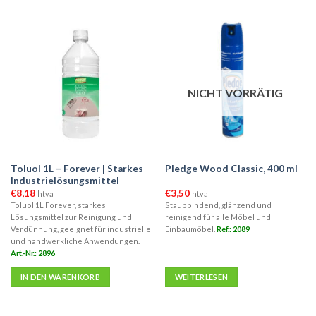
NICHT VORRÄTIG
Toluol 1L – Forever | Starkes
Pledge Wood Classic, 400 ml
Industrielösungsmittel
€
8,18
€
3,50
htva
htva
Toluol 1L Forever, starkes
Staubbindend, glänzend und
Lösungsmittel zur Reinigung und
reinigend für alle Möbel und
Verdünnung, geeignet für industrielle
Einbaumöbel.
Ref.: 2089
und handwerkliche Anwendungen.
Art.-Nr.: 2896
IN DEN WARENKORB
WEITERLESEN