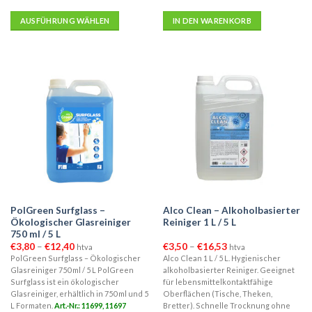
AUSFÜHRUNG WÄHLEN
IN DEN WARENKORB
Dieses
Produkt
weist
mehrere
Varianten
auf.
Die
Optionen
können
auf
der
Produktseite
PolGreen Surfglass –
Alco Clean – Alkoholbasierter
gewählt
Ökologischer Glasreiniger
Reiniger 1 L / 5 L
werden
750 ml / 5 L
Preisspanne:
Preisspanne:
€
3,80
–
€
12,40
€
3,50
–
€
16,53
htva
htva
€3,80
€3,50
PolGreen Surfglass – Ökologischer
Alco Clean 1 L / 5 L. Hygienischer
bis
bis
Glasreiniger 750 ml / 5 L PolGreen
alkoholbasierter Reiniger. Geeignet
€12,40
€16,53
Surfglass ist ein ökologischer
für lebensmittelkontaktfähige
Glasreiniger, erhältlich in 750 ml und 5
Oberflächen (Tische, Theken,
L Formaten.
Art.-Nr.: 11699, 11697
Bretter). Schnelle Trocknung ohne