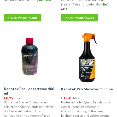
meisten Felgen unbedenklich.
Ref.:
6115
IN DEN WARENKORB
IN DEN WARENKORB
Kenotex Pro Ledercreme 400
Kenotek Pro Showroom Shine
ml
€
8,95
€
12,40
htva
htva
Nährende Creme für Autoleder:
Professioneller Quick Detailer zum
reinigt, spendet Feuchtigkeit, frischt
Aufsprühen/Abwischen zur
die Farbe auf und schützt vor
Glanzauffrischung, Entfernung
Abnutzung, ohne einen Fettfilm zu
leichter Spuren und Verbesserung