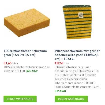
100 % pflanzlicher Schwamm
Pflanzenschwamm mit grüner
groß (16 x 9 x 3,5 cm)
Scheuerseite groß (14x8x2,5
cm) – 10 Stk.
€
1,65
€
8,26
htva
htva
100 % pflanzlicher Schwamm groß 16 x
Pflanzenschwamm mit grüner
9 x 3,5 cm pro 1 Stk.
Ref.: 1072
Scheuerseite groß (14x8x2,5 cm), 10
Stk. Professionell, für alle Zwecke
geeignet: Geschirrspülen,
Oberflächenreinigung...
FÜR DIE
HORECA (Hotels, Restaurants, Cafés)
Ref: 5628
IN DEN WARENKORB
IN DEN WARENKORB