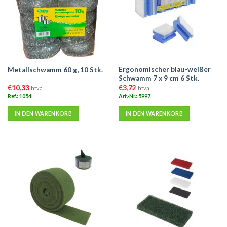
Ergonomischer blau-weißer
Metallschwamm 60 g, 10 Stk.
Schwamm 7 x 9 cm 6 Stk.
€
10,33
€
3,72
htva
htva
Ref.: 1054
Art.-Nr.: 5997
IN DEN WARENKORB
IN DEN WARENKORB