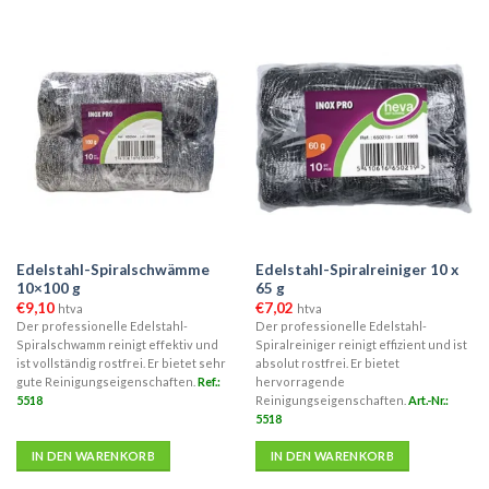
Edelstahl-Spiralschwämme
Edelstahl-Spiralreiniger 10 x
10×100 g
65 g
€
9,10
€
7,02
htva
htva
Der professionelle Edelstahl-
Der professionelle Edelstahl-
Spiralschwamm reinigt effektiv und
Spiralreiniger reinigt effizient und ist
ist vollständig rostfrei. Er bietet sehr
absolut rostfrei. Er bietet
gute Reinigungseigenschaften.
Ref.:
hervorragende
5518
Reinigungseigenschaften.
Art.-Nr.:
5518
IN DEN WARENKORB
IN DEN WARENKORB