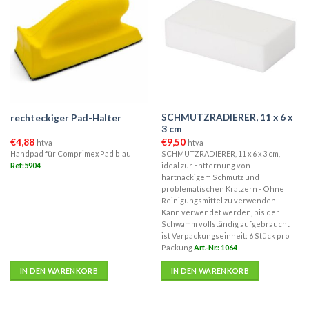
SCHMUTZRADIERER, 11 x 6 x
rechteckiger Pad-Halter
3 cm
€
4,88
€
9,50
htva
htva
Handpad für Comprimex Pad blau
SCHMUTZRADIERER, 11 x 6 x 3 cm,
Ref:5904
ideal zur Entfernung von
hartnäckigem Schmutz und
problematischen Kratzern - Ohne
Reinigungsmittel zu verwenden -
Kann verwendet werden, bis der
Schwamm vollständig aufgebraucht
ist Verpackungseinheit: 6 Stück pro
Packung
Art.-Nr.: 1064
IN DEN WARENKORB
IN DEN WARENKORB