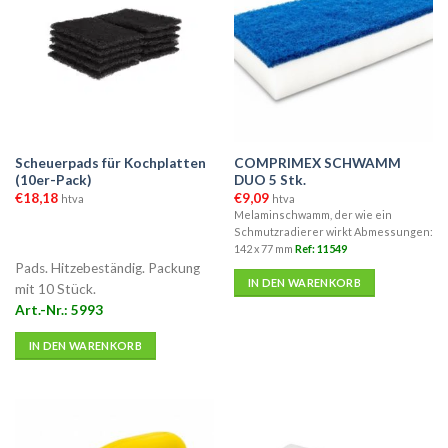
auf.
Die
Optionen
können
auf
der
Produktseite
Scheuerpads für Kochplatten
COMPRIMEX SCHWAMM
gewählt
(10er-Pack)
DUO 5 Stk.
werden
€
18,18
€
9,09
htva
htva
Melaminschwamm, der wie ein
Schmutzradierer wirkt Abmessungen:
142 x 77 mm
Ref: 11549
Pads. Hitzebeständig. Packung
IN DEN WARENKORB
mit 10 Stück.
Art.-Nr.: 5993
IN DEN WARENKORB