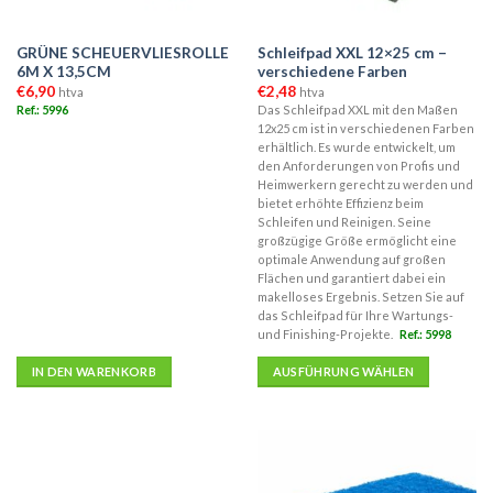
GRÜNE SCHEUERVLIESROLLE
Schleifpad XXL 12×25 cm –
6M X 13,5CM
verschiedene Farben
€
6,90
€
2,48
htva
htva
Ref.: 5996
Das Schleifpad XXL mit den Maßen
12x25 cm ist in verschiedenen Farben
erhältlich. Es wurde entwickelt, um
den Anforderungen von Profis und
Heimwerkern gerecht zu werden und
bietet erhöhte Effizienz beim
Schleifen und Reinigen. Seine
großzügige Größe ermöglicht eine
optimale Anwendung auf großen
Flächen und garantiert dabei ein
makelloses Ergebnis. Setzen Sie auf
das Schleifpad für Ihre Wartungs-
und Finishing-Projekte.
Ref.: 5998
IN DEN WARENKORB
AUSFÜHRUNG WÄHLEN
Dieses
Produkt
weist
mehrere
Varianten