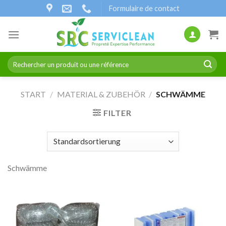
Zum
Formulaire de contact
Inhalt
springen
Suchen
nach:
START
/
MATERIAL & ZUBEHÖR
/
SCHWÄMME
FILTER
Schwämme