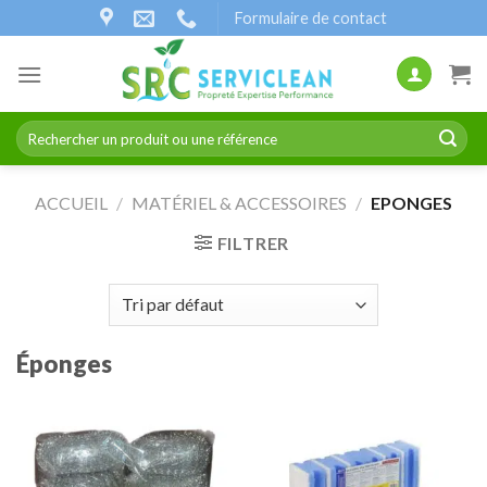
Passer
Formulaire de contact
au
contenu
Recherche
pour :
ACCUEIL
/
MATÉRIEL & ACCESSOIRES
/
EPONGES
FILTRER
Éponges