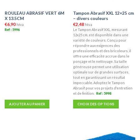
ROULEAU ABRASIF VERT 6M
Tampon Abrasif XXL 12×25 cm
X 13.5CM
– divers couleurs
€
6,90
€
2,48
htva
htva
Ref : 5996
Le Tampon Abrasif XXL, mesurant
12x25 cm, est disponible dans une
variété de couleurs. Conçu pour
répondre aux exigences des
professionnels et des bricoleurs, il
offre une efficacité accrue dans le
ponçage et le nettoyage. Sa taille
généreuse permet une utilisation
optimale sur de grandes surfaces,
tout en garantissant un résultat
impeccable. Adoptez le Tampon
Abrasif pour vos projets d'entretien
et de finition.
Ref : 5998
AJOUTER AU PANIER
CHOIX DES OPTIONS
Ce
produit
a
plusieurs
variations.