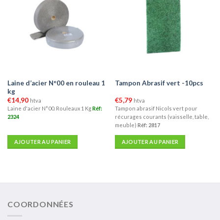
Laine d’acier N°00 en rouleau 1
Tampon Abrasif vert -10pcs
kg
€
14,90
€
5,79
htva
htva
Laine d'acier N°00. Rouleaux 1 Kg
Réf:
Tampon abrasif Nicols vert pour
2324
récurages courants (vaisselle, table,
meuble)
Réf: 2817
AJOUTER AU PANIER
AJOUTER AU PANIER
COORDONNÉES