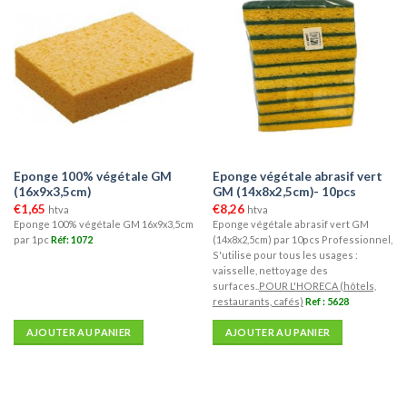
Eponge 100% végétale GM
Eponge végétale abrasif vert
(16x9x3,5cm)
GM (14x8x2,5cm)- 10pcs
€
1,65
€
8,26
htva
htva
Eponge 100% végétale GM 16x9x3,5cm
Eponge végétale abrasif vert GM
par 1pc
Réf: 1072
(14x8x2,5cm) par 10pcs Professionnel,
S'utilise pour tous les usages :
vaisselle, nettoyage des
surfaces..
POUR L'HORECA (hôtels,
restaurants, cafés)
Ref : 5628
AJOUTER AU PANIER
AJOUTER AU PANIER