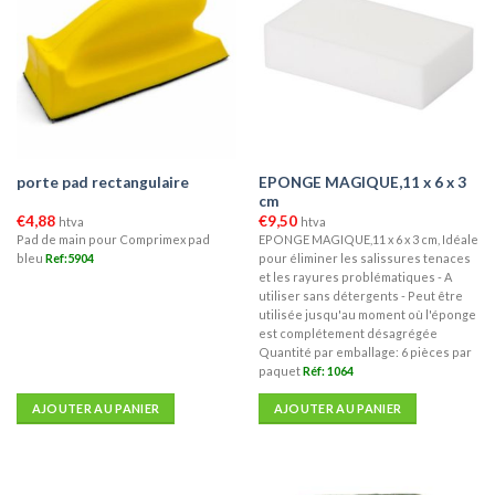
EPONGE MAGIQUE,11 x 6 x 3
porte pad rectangulaire
cm
€
4,88
€
9,50
htva
htva
Pad de main pour Comprimex pad
EPONGE MAGIQUE,11 x 6 x 3 cm, Idéale
bleu
Ref:5904
pour éliminer les salissures tenaces
et les rayures problématiques - A
utiliser sans détergents - Peut être
utilisée jusqu'au moment où l'éponge
est complétement désagrégée
Quantité par emballage: 6 pièces par
paquet
Réf: 1064
AJOUTER AU PANIER
AJOUTER AU PANIER