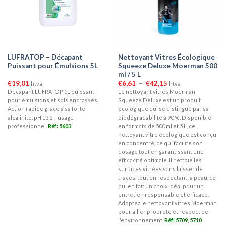
LUFRATOP – Décapant
Nettoyant Vitres Écologique
Puissant pour Émulsions 5L
Squeeze Deluxe Moerman 500
ml / 5 L
Plage
€
19,01
€
6,61
–
€
42,15
htva
htva
de
Décapant LUFRATOP 5L puissant
Le nettoyant vitres Moerman
prix :
pour émulsions et sols encrassés.
Squeeze Deluxe est un produit
€6,61
à
Action rapide grâce à sa forte
écologique qui se distingue par sa
€42,15
alcalinité. pH 13,2 – usage
biodégradabilité à 90 %. Disponible
professionnel.
Réf: 5603
en formats de 500 ml et 5 L, ce
nettoyant vitre écologique est conçu
en concentré, ce qui facilite son
dosage tout en garantissant une
efficacité optimale. Il nettoie les
surfaces vitrées sans laisser de
traces, tout en respectant la peau, ce
qui en fait un choix idéal pour un
entretien responsable et efficace.
Adoptez le nettoyant vitres Moerman
pour allier propreté et respect de
l'environnement.
Réf: 5709, 5710