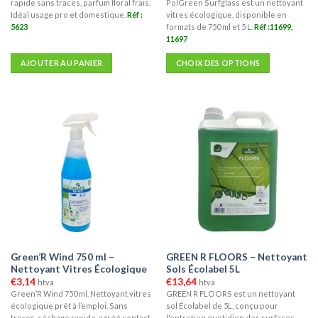
à
rapide sans traces, parfum floral frais.
PolGreen Surfglass est un nettoyant
€12,40
Idéal usage pro et domestique.
Réf :
vitres écologique, disponible en
5623
formats de 750 ml et 5 L.
Réf :11699,
11697
AJOUTER AU PANIER
CHOIX DES OPTIONS
Ce
produit
a
plusieurs
variations.
Les
options
peuvent
être
choisies
sur
la
Green’R Wind 750 ml –
GREEN R FLOORS – Nettoyant
page
Nettoyant Vitres Écologique
Sols Écolabel 5L
du
€
3,14
€
13,64
htva
htva
produit
Green’R Wind 750 ml. Nettoyant vitres
GREEN R FLOORS est un nettoyant
écologique prêt à l’emploi. Sans
sol Écolabel de 5L, conçu pour
traces, séchage rapide, agréé contact
l'entretien quotidien des surfaces