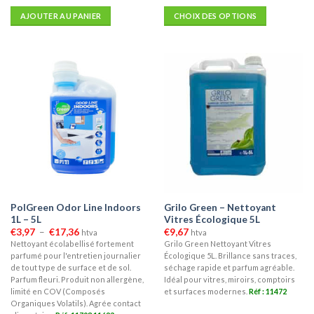
AJOUTER AU PANIER
CHOIX DES OPTIONS
Ce
produit
a
plusieurs
variations.
Les
options
peuvent
être
choisies
sur
la
PolGreen Odor Line Indoors
Grilo Green – Nettoyant
page
1L – 5L
Vitres Écologique 5L
du
Plage
€
3,97
–
€
17,36
€
9,67
htva
htva
produit
de
Nettoyant écolabellisé fortement
Grilo Green Nettoyant Vitres
prix :
parfumé pour l'entretien journalier
Écologique 5L. Brillance sans traces,
€3,97
à
de tout type de surface et de sol.
séchage rapide et parfum agréable.
€17,36
Parfum fleuri. Produit non allergène,
Idéal pour vitres, miroirs, comptoirs
limité en COV (Composés
et surfaces modernes.
Réf : 11472
Organiques Volatils). Agrée contact