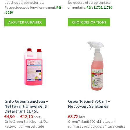
€17,36
douches et robinetteries.
les odeurs et agréé contact
Respectueux de l’environnement.
Réf
alimentaire.
Réf : 11702, 11710
: 1020
AJOUTER AU PANIER
CHOIX DES OPTIONS
Ce
produit
a
plusieurs
variations.
Les
options
peuvent
être
choisies
sur
la
Grilo Green Saniclean –
Green’R Sanit 750 ml –
page
Nettoyant Universel &
Nettoyant Sanitaires
du
Détartrant 1L / 5L
produit
Plage
€
4,50
–
€
12,10
€
3,72
htva
htva
de
Grilo Green Saniclean 1L/5L.
Green’R Sanit 750 ml. Nettoyant
prix :
Nettoyant universel acide
sanitaires écologique, efficace contre
€4,50