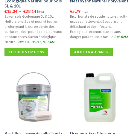
Écologique Naturel pour Sols
Nettoyant Naturel Polyvalent
5L & 10L
Plage
€
15,04
–
€
28,14
€
5,79
htva
htva
de
Savon sols écologique 5L & 10L.
Bicarbonate de soude naturel, multi-
prix :
Nettoie, protège et nourrit tout en
usages : nettoyant, désodorisant,
€15,04
à
prolongeant la durée de vie des
détachant et désinfectant.
€28,14
surfaces. Idéal pour écoles, bureaux
Écologique, économique et sans
et commerces. Savon Écologique
danger pour toute la famille.
Réf: 0266
Naturel.
Réf : 10L - 11718, 5L - 1663
CHOIX DES OPTIONS
AJOUTER AU PANIER
Ce
produit
a
plusieurs
variations.
Les
options
peuvent
être
choisies
sur
la
Pastilles Lave-vaisselle Tout-
Dreumex Eco Cleaner –