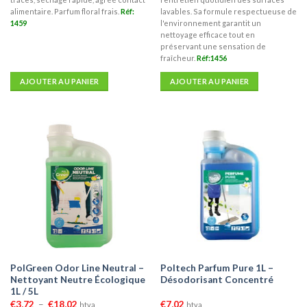
alimentaire. Parfum floral frais.
Réf:
lavables. Sa formule respectueuse de
1459
l'environnement garantit un
nettoyage efficace tout en
préservant une sensation de
fraîcheur.
Réf:1456
AJOUTER AU PANIER
AJOUTER AU PANIER
PolGreen Odor Line Neutral –
Poltech Parfum Pure 1L –
Nettoyant Neutre Écologique
Désodorisant Concentré
1L / 5L
Plage
€
3,72
–
€
18,02
€
7,02
htva
htva