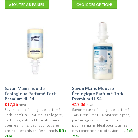
AJOUTER AU PANIER
CHOIX DES OPTIONS
Ce
produit
a
plusieurs
variations.
Les
options
peuvent
être
choisies
sur
la
Savon Mains liquide
Savon Mains Mousse
page
Écologique Parfumé Tork
Écologique Parfumé Tork
du
Premium 1L S4
Premium 1L S4
produit
€
17,36
€
17,36
htva
htva
Savon liquide écologique parfumé
Savon mousse écologique parfumé
Tork Premium 1L S4. Mousse légère,
Tork Premium 1L S4. Mousse légère,
parfum agréable et formule douce
parfum agréable et formule douce
pour les mains. Idéal pour tous les
pour les mains. Idéal pour tous les
environnements professionnels.
Réf :
environnements professionnels.
Réf :
7143
7143