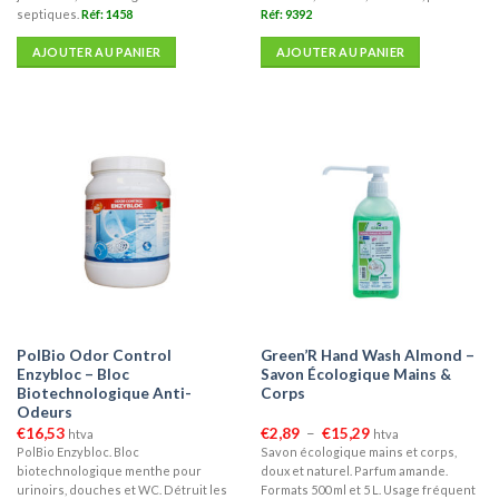
septiques.
Réf: 1458
Réf: 9392
AJOUTER AU PANIER
AJOUTER AU PANIER
PolBio Odor Control
Green’R Hand Wash Almond –
Enzybloc – Bloc
Savon Écologique Mains &
Biotechnologique Anti-
Corps
Odeurs
Plage
€
16,53
€
2,89
–
€
15,29
htva
htva
de
PolBio Enzybloc. Bloc
Savon écologique mains et corps,
prix :
biotechnologique menthe pour
doux et naturel. Parfum amande.
€2,89
à
urinoirs, douches et WC. Détruit les
Formats 500 ml et 5 L. Usage fréquent