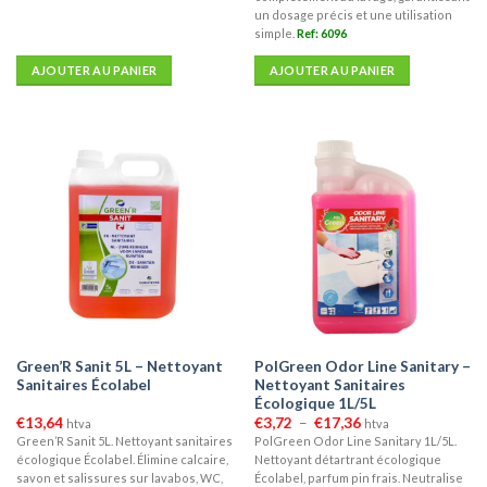
un dosage précis et une utilisation
simple.
Ref: 6096
AJOUTER AU PANIER
AJOUTER AU PANIER
Green’R Sanit 5L – Nettoyant
PolGreen Odor Line Sanitary –
Sanitaires Écolabel
Nettoyant Sanitaires
Écologique 1L/5L
Plage
€
13,64
€
3,72
–
€
17,36
htva
htva
de
Green’R Sanit 5L. Nettoyant sanitaires
PolGreen Odor Line Sanitary 1L/5L.
prix :
écologique Écolabel. Élimine calcaire,
Nettoyant détartrant écologique
€3,72
à
savon et salissures sur lavabos, WC,
Écolabel, parfum pin frais. Neutralise