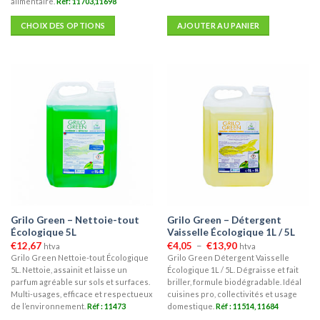
alimentaire.
Réf: 11703,11698
CHOIX DES OPTIONS
AJOUTER AU PANIER
Ce
produit
a
plusieurs
variations.
Les
options
peuvent
être
choisies
sur
la
Grilo Green – Nettoie-tout
Grilo Green – Détergent
page
Écologique 5L
Vaisselle Écologique 1L / 5L
du
Plage
€
12,67
€
4,05
–
€
13,90
htva
htva
produit
de
Grilo Green Nettoie-tout Écologique
Grilo Green Détergent Vaisselle
prix :
5L. Nettoie, assainit et laisse un
Écologique 1L / 5L. Dégraisse et fait
€4,05
à
parfum agréable sur sols et surfaces.
briller, formule biodégradable. Idéal
€13,90
Multi-usages, efficace et respectueux
cuisines pro, collectivités et usage
de l’environnement.
Réf : 11473
domestique.
Réf : 11514, 11684