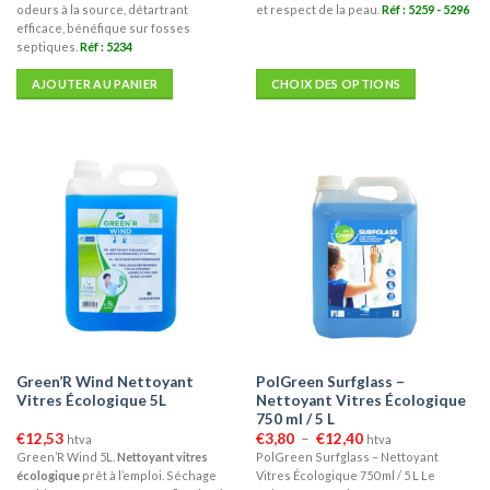
€15,29
odeurs à la source, détartrant
et respect de la peau.
Réf : 5259 - 5296
efficace, bénéfique sur fosses
septiques.
Réf : 5234
AJOUTER AU PANIER
CHOIX DES OPTIONS
Ce
produit
a
plusieurs
variations.
Les
options
peuvent
être
choisies
sur
la
Green’R Wind Nettoyant
PolGreen Surfglass –
page
Vitres Écologique 5L
Nettoyant Vitres Écologique
du
750 ml / 5 L
produit
Plage
€
12,53
€
3,80
–
€
12,40
htva
htva
de
Green’R Wind 5L.
Nettoyant vitres
PolGreen Surfglass – Nettoyant
prix :
écologique
prêt à l’emploi. Séchage
Vitres Écologique 750 ml / 5 L Le
€3,80