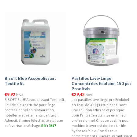
Bisoft Blue Assouplissant
Pastilles Lave-Linge
Textile 5L
Concentrées Ecolabel 150 pcs
Proditab
€
9,92
€
29,42
htva
htva
BISOFT BLUE Assouplissant Textile 5L,
Les pastilles lave-linge pro Ecolabel
liquide bleu parfumé pour linge
en seau de 3,3 kg (150 pièces) sont
professionnel en restauration,
une solution efficace et pratique
hôtellerie et vêtements de travail.
pour l’entretien du linge en milieu
Adoucit, élimine l’électricité statique
professionnel. Chaque pastille pour
et favorise le séchage.
Réf : 5617
machine à laver est dotée d’un film
hydrosoluble qui se dissout
complètement au lavage, garantissant