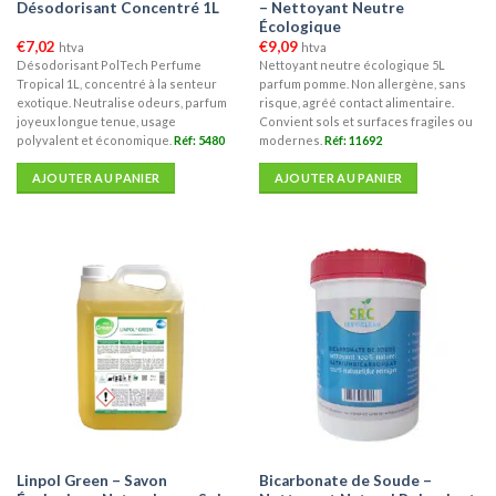
Désodorisant Concentré 1L
– Nettoyant Neutre
du
Écologique
produit
€
7,02
€
9,09
htva
htva
Désodorisant PolTech Perfume
Nettoyant neutre écologique 5L
Tropical 1L, concentré à la senteur
parfum pomme. Non allergène, sans
exotique. Neutralise odeurs, parfum
risque, agréé contact alimentaire.
joyeux longue tenue, usage
Convient sols et surfaces fragiles ou
polyvalent et économique.
Réf: 5480
modernes.
Réf: 11692
AJOUTER AU PANIER
AJOUTER AU PANIER
Linpol Green – Savon
Bicarbonate de Soude –