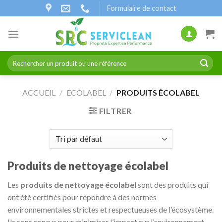
Passer
Formulaire de contact
au
contenu
Recherche
pour :
ACCUEIL
/
ECOLABEL
/
PRODUITS ÉCOLABEL
FILTRER
Produits de nettoyage écolabel
Les
produits de nettoyage écolabel
sont des produits qui
ont été certifiés pour répondre à des normes
environnementales strictes et respectueuses de l’écosystème.
Ils sont conçus pour minimiser l’impact sur l’environnement