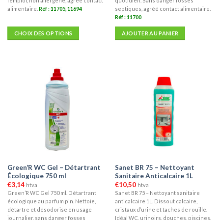
l’emploi, non allergène, agréé contact
quotidien. Sans danger fosses
alimentaire.
Réf : 11705, 11694
septiques, agréé contact alimentaire.
Réf : 11700
CHOIX DES OPTIONS
AJOUTER AU PANIER
Ce
produit
a
plusieurs
variations.
Les
options
peuvent
être
choisies
sur
la
Green’R WC Gel – Détartrant
Sanet BR 75 – Nettoyant
page
Écologique 750 ml
Sanitaire Anticalcaire 1L
du
€
3,14
€
10,50
htva
htva
produit
Green’R WC Gel 750 ml. Détartrant
Sanet BR 75 – Nettoyant sanitaire
écologique au parfum pin. Nettoie,
anticalcaire 1L. Dissout calcaire,
détartre et désodorise en usage
cristaux d’urine et taches de rouille.
journalier, sans danger fosses
Idéal WC, urinoirs, douches, piscines.