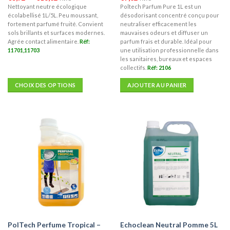
de
Nettoyant neutre écologique
Poltech Parfum Pure 1L est un
prix :
écolabellisé 1L/5L. Peu moussant,
désodorisant concentré conçu pour
€3,72
à
fortement parfumé fruité. Convient
neutraliser efficacement les
€18,02
sols brillants et surfaces modernes.
mauvaises odeurs et diffuser un
Agrée contact alimentaire.
Réf:
parfum frais et durable. Idéal pour
11701,11703
une utilisation professionnelle dans
les sanitaires, bureaux et espaces
collectifs.
Réf: 2106
CHOIX DES OPTIONS
AJOUTER AU PANIER
Ce
produit
a
plusieurs
variations.
Les
options
peuvent
être
choisies
sur
la
PolTech Perfume Tropical –
Echoclean Neutral Pomme 5L
page