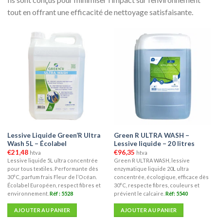
tout en offrant une efficacité de nettoyage satisfaisante.
Lessive Liquide Green’R Ultra
Green R ULTRA WASH –
Wash 5L – Écolabel
Lessive liquide – 20 litres
€
21,48
€
96,35
htva
htva
Lessive liquide 5L ultra concentrée
Green R ULTRA WASH, lessive
pour tous textiles. Performante dès
enzymatique liquide 20L ultra
30°C, parfum frais Fleur de l’Océan.
concentrée, écologique, efficace dès
Écolabel Européen, respect fibres et
30°C, respecte fibres, couleurs et
environnement.
Réf : 5528
prévient le calcaire.
Réf: 5540
AJOUTER AU PANIER
AJOUTER AU PANIER