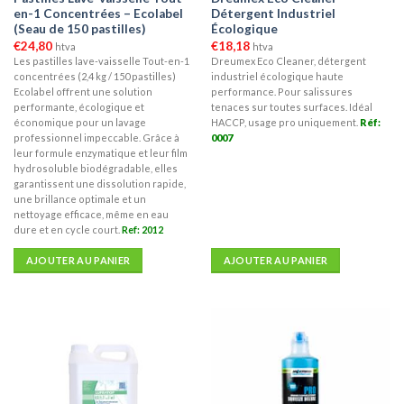
page
en-1 Concentrées – Ecolabel
Détergent Industriel
du
(Seau de 150 pastilles)
Écologique
produit
€
24,80
€
18,18
htva
htva
Les pastilles lave-vaisselle Tout-en-1
Dreumex Eco Cleaner, détergent
concentrées (2,4 kg / 150 pastilles)
industriel écologique haute
Ecolabel offrent une solution
performance. Pour salissures
performante, écologique et
tenaces sur toutes surfaces. Idéal
économique pour un lavage
HACCP, usage pro uniquement.
Réf:
professionnel impeccable. Grâce à
0007
leur formule enzymatique et leur film
hydrosoluble biodégradable, elles
garantissent une dissolution rapide,
une brillance optimale et un
nettoyage efficace, même en eau
dure et en cycle court.
Ref: 2012
AJOUTER AU PANIER
AJOUTER AU PANIER