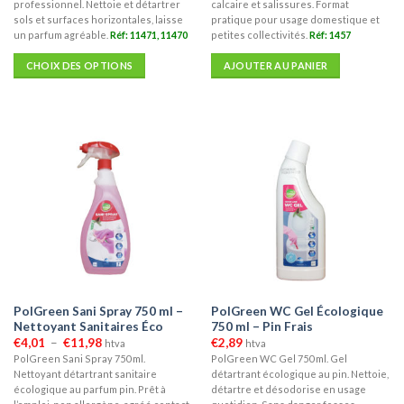
à
professionnel. Nettoie et détartrer
calcaire et salissures. Format
€12,10
sols et surfaces horizontales, laisse
pratique pour usage domestique et
un parfum agréable.
Réf: 11471, 11470
petites collectivités.
Réf: 1457
CHOIX DES OPTIONS
AJOUTER AU PANIER
Ce
produit
a
plusieurs
variations.
Les
options
peuvent
être
choisies
sur
la
PolGreen Sani Spray 750 ml –
PolGreen WC Gel Écologique
page
Nettoyant Sanitaires Éco
750 ml – Pin Frais
du
Plage
€
4,01
–
€
11,98
€
2,89
htva
htva
produit
de
PolGreen Sani Spray 750 ml.
PolGreen WC Gel 750 ml. Gel
prix :
Nettoyant détartrant sanitaire
détartrant écologique au pin. Nettoie,
€4,01
à
écologique au parfum pin. Prêt à
détartre et désodorise en usage
€11,98