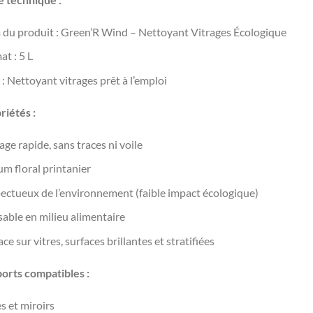
du produit : Green’R Wind – Nettoyant Vitrages Écologique
at : 5 L
: Nettoyant vitrages prêt à l’emploi
riétés :
ge rapide, sans traces ni voile
um floral printanier
ectueux de l’environnement (faible impact écologique)
sable en milieu alimentaire
ace sur vitres, surfaces brillantes et stratifiées
orts compatibles :
s et miroirs