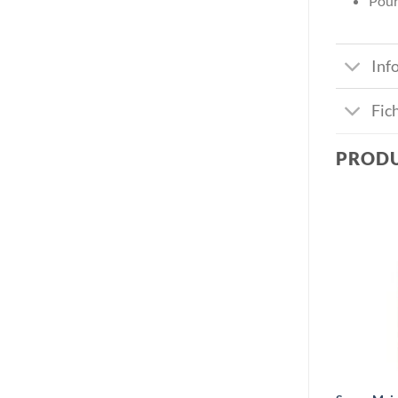
Pour 
Inf
Fic
PRODU