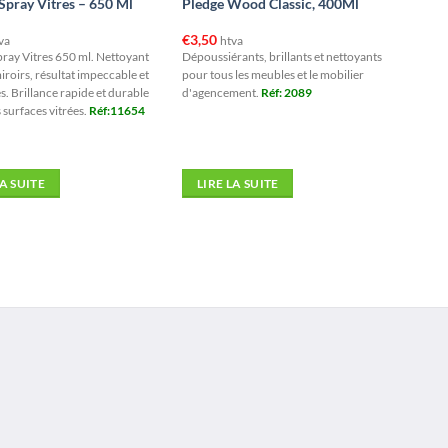
Spray Vitres – 650 Ml
Pledge Wood Classic, 400Ml
€
3,50
va
htva
pray Vitres 650 ml. Nettoyant
Dépoussiérants, brillants et nettoyants
miroirs, résultat impeccable et
pour tous les meubles et le mobilier
s. Brillance rapide et durable
d'agencement.
Réf: 2089
 surfaces vitrées.
Réf:11654
LA SUITE
LIRE LA SUITE