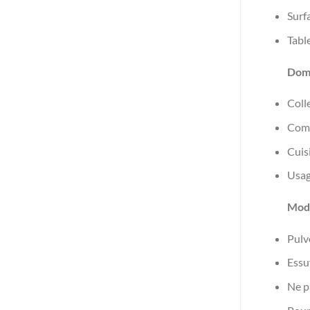
Surfa
Table
Doma
Colle
Comm
Cuis
Usag
Mode
Pulv
Essu
Ne pa