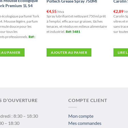
s Mousse Écologique
Poltech Grease Spray 750Ml
Carolin 
ork Premium 1L S4
€
4,55
€
2,89
htva
ht
 écologique parfumé Tork
Spray lubrifiant et nettoyant 750 ml prêt
Carolin S
4. Mousse légère, parfum
à l’emploi, efficace sur graisses, tâches
vitres et 
ormule douce pour les
tenaces, et résidus en milieux alimentaire
sans trace
pour tous les
et industriel.
Réf: 5481
sur toutes
ts professionnels.
Réf :
 AU PANIER
AJOUTER AU PANIER
LIRE 
S D’OUVERTURE
COMPTE CLIENT
dredi : 8:30 – 18:30
Mon compte
00 – 18:30
Mes commandes