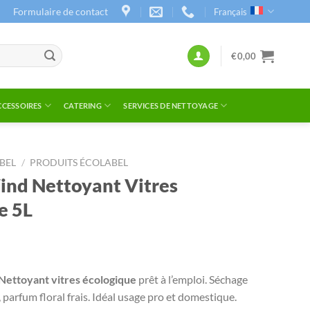
Formulaire de contact
Français
€
0,00
CCESSOIRES
CATERING
SERVICES DE NETTOYAGE
BEL
/
PRODUITS ÉCOLABEL
ind Nettoyant Vitres
e 5L
Nettoyant vitres écologique
prêt à l’emploi. Séchage
, parfum floral frais. Idéal usage pro et domestique.