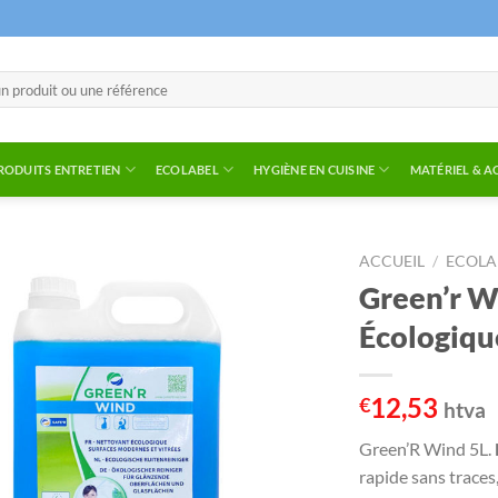
RODUITS ENTRETIEN
ECOLABEL
HYGIÈNE EN CUISINE
MATÉRIEL & A
ACCUEIL
/
ECOLA
Green’r W
Écologiqu
12,53
€
htva
Green’R Wind 5L.
rapide sans traces