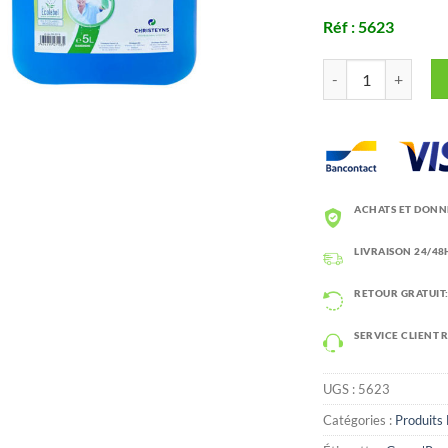
Réf : 5623
quantité de Green’R
ACHATS ET DONN
LIVRAISON 24/48H
RETOUR GRATUIT:
SERVICE CLIENT 
UGS :
5623
Catégories :
Produits 