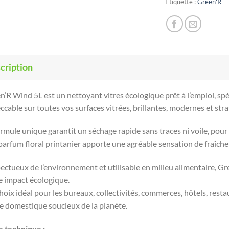
Étiquette :
Green'R
cription
n’R Wind 5L est un nettoyant vitres écologique prêt à l’emploi, sp
cable sur toutes vos surfaces vitrées, brillantes, modernes et strat
ormule unique garantit un séchage rapide sans traces ni voile, pou
arfum floral printanier apporte une agréable sensation de fraîcheur
ectueux de l’environnement et utilisable en milieu alimentaire, 
le impact écologique.
hoix idéal pour les bureaux, collectivités, commerces, hôtels, resta
e domestique soucieux de la planète.
e technique :