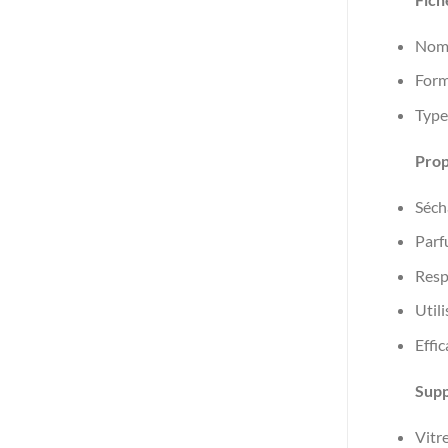
Nom 
Form
Type 
Prop
Sécha
Parf
Resp
Utili
Effic
Supp
Vitre