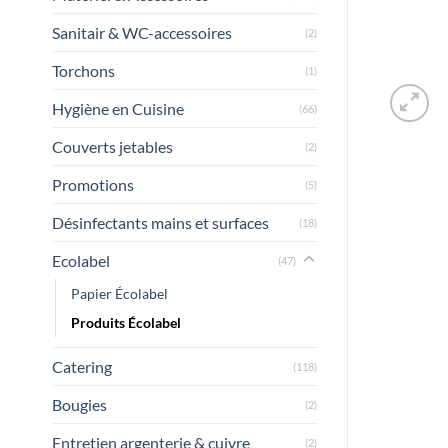
Sanitair & WC-accessoires
(2)
Torchons
(1)
Hygiène en Cuisine
(66)
Couverts jetables
(2)
Promotions
(5)
Désinfectants mains et surfaces
(18)
Ecolabel
(47)
Papier Écolabel
Produits Écolabel
Catering
(118)
Bougies
(2)
Entretien argenterie & cuivre
(2)