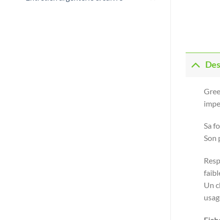
Des
Gree
impec
Sa f
Son p
Resp
faib
Un c
usag
Fich