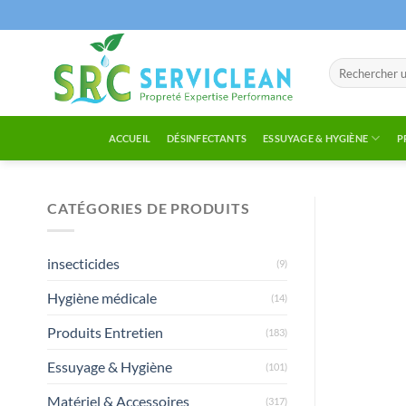
Passer
au
contenu
Recherche
pour :
ACCUEIL
DÉSINFECTANTS
ESSUYAGE & HYGIÈNE
P
CATÉGORIES DE PRODUITS
insecticides
(9)
Hygiène médicale
(14)
Produits Entretien
(183)
Essuyage & Hygiène
(101)
Matériel & Accessoires
(317)