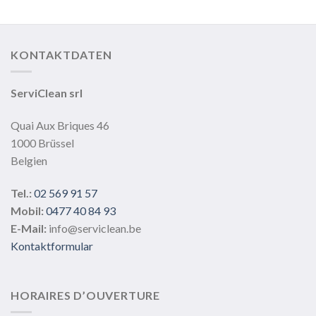
Varianten
auf.
Die
KONTAKTDATEN
Optionen
können
auf
ServiClean srl
der
Produktseite
Quai Aux Briques 46
gewählt
1000 Brüssel
werden
Belgien
Tel.:
02 569 91 57
Mobil:
0477 40 84 93
E-Mail:
info@serviclean.be
Kontaktformular
HORAIRES D’OUVERTURE