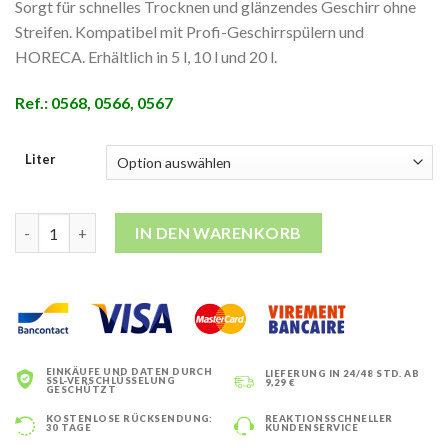
Sorgt für schnelles Trocknen und glänzendes Geschirr ohne
€69,42
Streifen. Kompatibel mit Profi-Geschirrspülern und
HORECA. Erhältlich in 5 l, 10 l und 20 l.
Ref.: 0568, 0566, 0567
Liter
Clean Rins – Professioneller Klarspüler 5 l / 10 l / 20 l Menge
IN DEN WARENKORB
EINKÄUFE UND DATEN DURCH
LIEFERUNG IN 24/48 STD. AB
SSL-VERSCHLÜSSELUNG
9,29 €
GESCHÜTZT
KOSTENLOSE RÜCKSENDUNG:
REAKTIONSSCHNELLER
30 TAGE
KUNDENSERVICE