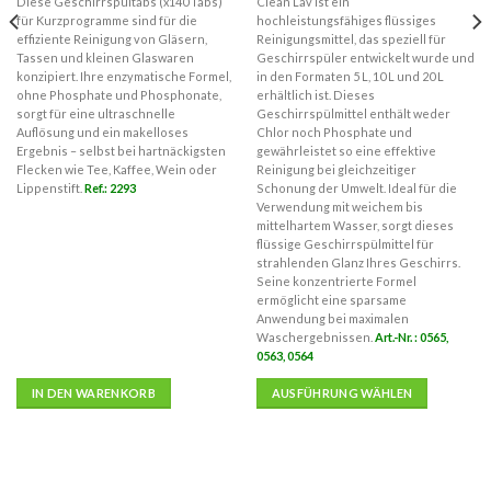
Diese Geschirrspültabs (x140 Tabs)
Clean Lav ist ein
bis
für Kurzprogramme sind für die
hochleistungsfähiges flüssiges
€61,98
effiziente Reinigung von Gläsern,
Reinigungsmittel, das speziell für
Tassen und kleinen Glaswaren
Geschirrspüler entwickelt wurde und
konzipiert. Ihre enzymatische Formel,
in den Formaten 5 L, 10 L und 20 L
ohne Phosphate und Phosphonate,
erhältlich ist. Dieses
sorgt für eine ultraschnelle
Geschirrspülmittel enthält weder
Auflösung und ein makelloses
Chlor noch Phosphate und
Ergebnis – selbst bei hartnäckigsten
gewährleistet so eine effektive
Flecken wie Tee, Kaffee, Wein oder
Reinigung bei gleichzeitiger
Lippenstift.
Ref.: 2293
Schonung der Umwelt. Ideal für die
Verwendung mit weichem bis
mittelhartem Wasser, sorgt dieses
flüssige Geschirrspülmittel für
strahlenden Glanz Ihres Geschirrs.
Seine konzentrierte Formel
ermöglicht eine sparsame
Anwendung bei maximalen
Waschergebnissen.
Art.-Nr. : 0565,
0563, 0564
IN DEN WARENKORB
AUSFÜHRUNG WÄHLEN
Dieses
Produkt
weist
mehrere