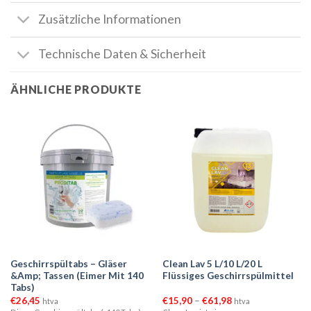
Zusätzliche Informationen
Technische Daten & Sicherheit
ÄHNLICHE PRODUKTE
Geschirrspültabs – Gläser
Clean Lav 5 L/10 L/20 L
&Amp; Tassen (Eimer Mit 140
Flüssiges Geschirrspülmittel
Tabs)
Preisspanne:
€
26,45
€
15,90
–
€
61,98
htva
htva
€15,90