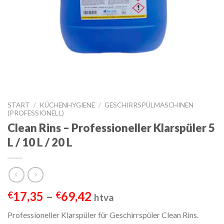
START
/
KÜCHENHYGIENE
/
GESCHIRRSPÜLMASCHINEN
(PROFESSIONELL)
Clean Rins – Professioneller Klarspüler 5
L / 10 L / 20 L
Preisspanne:
17,35
–
69,42
€
€
htva
€17,35
Professioneller Klarspüler für Geschirrspüler Clean Rins.
bis