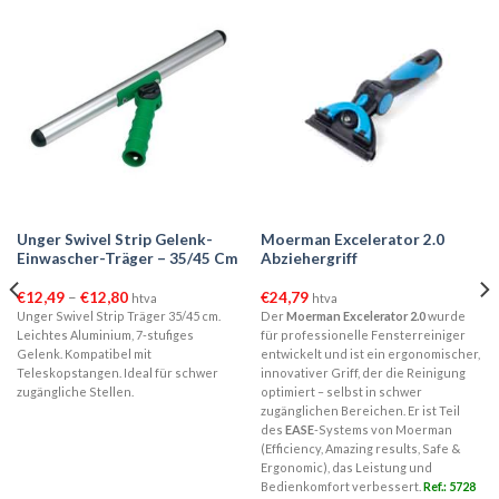
Unger Swivel Strip Gelenk-
Moerman Excelerator 2.0
Einwascher-Träger – 35/45 Cm
Abziehergriff
Preisspanne:
€
12,49
–
€
12,80
€
24,79
htva
htva
€12,49
Unger Swivel Strip Träger 35/45 cm.
Der
Moerman Excelerator 2.0
wurde
bis
Leichtes Aluminium, 7-stufiges
für professionelle Fensterreiniger
€12,80
Gelenk. Kompatibel mit
entwickelt und ist ein ergonomischer,
Teleskopstangen. Ideal für schwer
innovativer Griff, der die Reinigung
zugängliche Stellen.
optimiert – selbst in schwer
zugänglichen Bereichen. Er ist Teil
des
EASE
-Systems von Moerman
(Efficiency, Amazing results, Safe &
Ergonomic), das Leistung und
Bedienkomfort verbessert.
Ref.: 5728