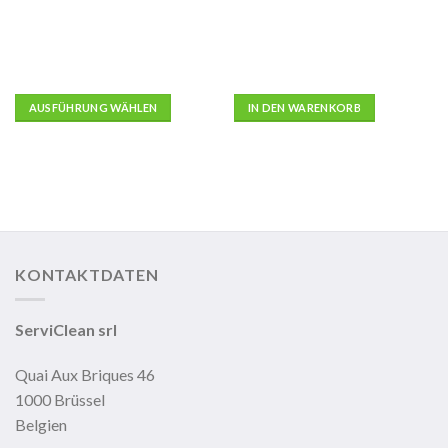
AUSFÜHRUNG WÄHLEN
IN DEN WARENKORB
Dieses
Produkt
weist
mehrere
Varianten
auf.
Die
KONTAKTDATEN
Optionen
können
auf
ServiClean srl
der
Produktseite
Quai Aux Briques 46
gewählt
1000 Brüssel
werden
Belgien