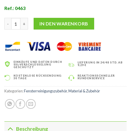
Ref.: 0463
Classic-Köcher: Abzieher- und Einwascherhalter Menge
IN DEN WARENKORB
EINKÄUFE UND DATEN DURCH
LIEFERUNG IN 24/48 STD. AB
SSL-VERSCHLÜSSELUNG
9,29 €
GESCHÜTZT
KOSTENLOSE RÜCKSENDUNG:
REAKTIONSSCHNELLER
30 TAGE
KUNDENSERVICE
Kategorien:
Fensterreinigungszubehör
,
Material & Zubehör
Beschreibung