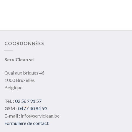
a
plusieurs
variations.
Les
options
peuvent
COORDONNÉES
être
choisies
sur
ServiClean srl
la
page
Quai aux briques 46
du
1000 Bruxelles
produit
Belgique
Tél. :
02 569 91 57
GSM :
0477 40 84 93
E-mail :
info@serviclean.be
Formulaire de contact