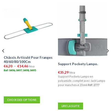
Rupture de stock
Châssis Articulé Pour Franges
40/60/80/100Cm
Support Pockety Lampo.
Plage
€
6,20
–
€
14,46
htva
de
Ref: 0496, 0497, 0498, 0495
prix :
€
35,29
htva
€6,20
Support Pockety Lampo en
à
polyamide, complet avec Jack Lampo
€14,46
pour manches ø 23 mm
Réf: 2777
CHOIX DES OPTIONS
Ce
LIRE LA SUITE
produit