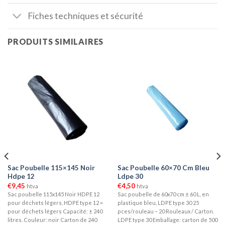
Fiches techniques et sécurité
PRODUITS SIMILAIRES
Sac Poubelle 115×145 Noir
Sac Poubelle 60×70 Cm Bleu
Hdpe 12
Ldpe 30
€
9,45
€
4,50
htva
htva
Sac poubelle 115x145 Noir HDPE 12
Sac poubelle de 60x70 cm ± 60 L, en
pour déchets légers, HDPE type 12 =
plastique bleu, LDPE type 30 25
pour déchets légers Capacité: ± 240
pces/rouleau – 20 Rouleaux / Carton.
litres. Couleur: noir Carton de 240
LDPE type 30 Emballage: carton de 500