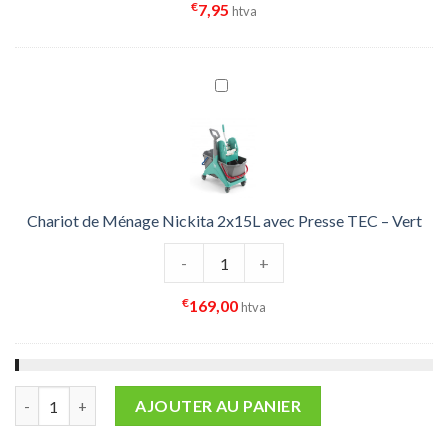
€
7,95
htva
Chariot de Ménage Nickita 2x15L avec Presse TEC – Vert
quantité de Chariot de Ménage Nick
-
+
€
169,00
htva
quantité de FAUBERT COTON S/RUBAN 350g
AJOUTER AU PANIER