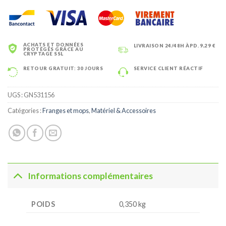
ACHATS ET DONNÉES
LIVRAISON 24/48H ÀPD. 9,29 €
PROTÉGÉS GRÂCE AU
CRYPTAGE SSL
RETOUR GRATUIT: 30 JOURS
SERVICE CLIENT RÉACTIF
UGS :
GN531156
Catégories :
Franges et mops
,
Matériel & Accessoires
Informations complémentaires
POIDS
0,350 kg