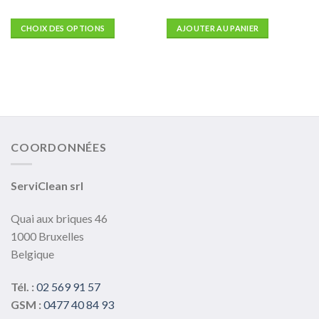
CHOIX DES OPTIONS
AJOUTER AU PANIER
Ce
produit
a
plusieurs
variations.
Les
options
COORDONNÉES
peuvent
être
choisies
ServiClean srl
sur
la
Quai aux briques 46
page
1000 Bruxelles
du
Belgique
produit
Tél. :
02 569 91 57
GSM :
0477 40 84 93