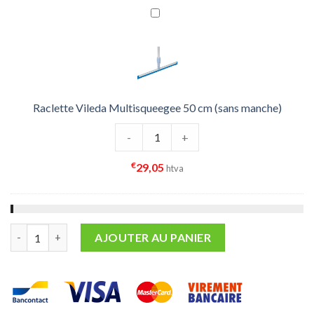
Raclette Vileda Multisqueegee 50 cm (sans manche)
quantité de Raclette Vileda Multis
-
+
€
29,05
htva
quantité de Manche Télescopique Aluminium 4 Trous 184cm
AJOUTER AU PANIER