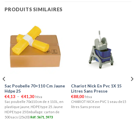
PRODUITS SIMILAIRES
Sac Poubelle 70×110 Cm Jaune
Chariot Nick En Pvc 1X 15
Hdpe 25
Litres Sans Presse
Plage
€
4,13
–
€
41,30
€
88,00
htva
htva
de
Sac poubelle 70x110 cm de ± 110 L, en
CHARIOT NICK en PVC 1 seau de15
prix :
plastique jaune, HDPE type 25. Jaune
litres Sans presse
€4,13
à
HDPE type 25 Emballage: carton de
€41,30
500 sacs (25x20)
Réf: 5671, 5973