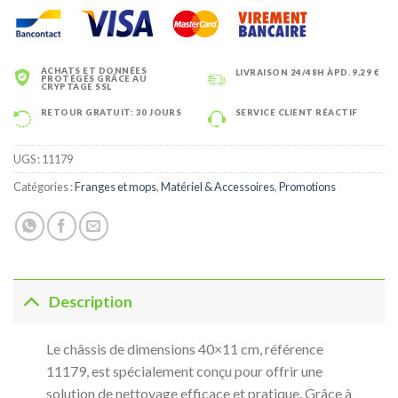
ACHATS ET DONNÉES
LIVRAISON 24/48H ÀPD. 9,29 €
PROTÉGÉS GRÂCE AU
CRYPTAGE SSL
RETOUR GRATUIT: 30 JOURS
SERVICE CLIENT RÉACTIF
UGS :
11179
Catégories :
Franges et mops
,
Matériel & Accessoires
,
Promotions
Description
Le châssis de dimensions 40×11 cm, référence
11179, est spécialement conçu pour offrir une
solution de nettoyage efficace et pratique. Grâce à