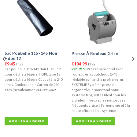
Sac Poubelle 115×145 Noir
Presse À Rouleau Grise
Hdpe 12
€
9,45
€
104,99
htva
htva
Sac poubelle 115x145 Noir HDPE 12
Ref : 2153
Presse sans fond avec
pour déchets légers, HDPE type 12 =
rouleau en caoutchouc Ø 48 mm
pour déchets légers Capacité: ± 240
réglable et manche profilé verni
litres. Couleur: noir Carton de 240
SYSTÈME Système presse
sacs (8 rouleaux de 30)
Réf: 2369
ergonomique sans fond pour
système languettes Idéal pour les
grandes milieux et les nettoyages
fréquents grâce à l'ergonomie et à la
haute efficacité du système
AJOUTER AU PANIER
AJOUTER AU PANIER