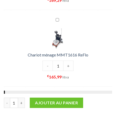
169,29
htva
Chariot ménage MMT1616 ReFlo
quantité de Chariot ménage MMT16
-
+
€
165,99
htva
quantité de Chassis lavage à plat 40x11 cm
AJOUTER AU PANIER