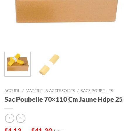
ACCUEIL
/
MATÉRIEL & ACCESSOIRES
/
SACS POUBELLES
Sac Poubelle 70×110 Cm Jaune Hdpe 25
Plage
4,13
–
41,30
€
€