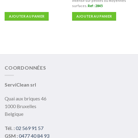
intensif sur petites ou moyennes
surfaces.
Ref : 2845
AJOUTER AU PANIER
AJOUTER AU PANIER
COORDONNÉES
ServiClean srl
Quai aux briques 46
1000 Bruxelles
Belgique
Tél. :
02 569 91 57
GSM :
0477 40 84 93