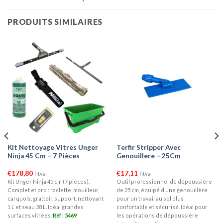
PRODUITS SIMILAIRES
Kit Nettoyage Vitres Unger
Terfir Stripper Avec
Ninja 45 Cm – 7 Pièces
Genouillere – 25Cm
€
178,80
€
17,11
htva
htva
Kit Unger Ninja 45 cm (7 pièces).
Outil professionnel de dépoussière
Complet et pro : raclette, mouilleur,
de 25 cm, équipé d’une genouillère
carquois, grattoir, support, nettoyant
pour un travail au sol plus
1 L et seau 28 L. Idéal grandes
confortable et sécurisé. Idéal pour
surfaces vitrées.
Réf : 5469
les opérations de dépoussière