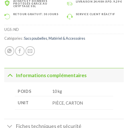
ACHATS ET DONNÉES
LIVRAISON 24/48H ÀPD. 9,29 €
PROTÉGÉS GRÂCE AU
CRYPTAGE SSL
RETOUR GRATUIT: 30 JOURS
SERVICE CLIENT RÉACTIF
UGS :
ND
Catégories :
Sacs poubelles
,
Matériel & Accessoires
Informations complémentaires
POIDS
10 kg
UNIT
PIÈCE, CARTON
Fiches techniques et sécurité