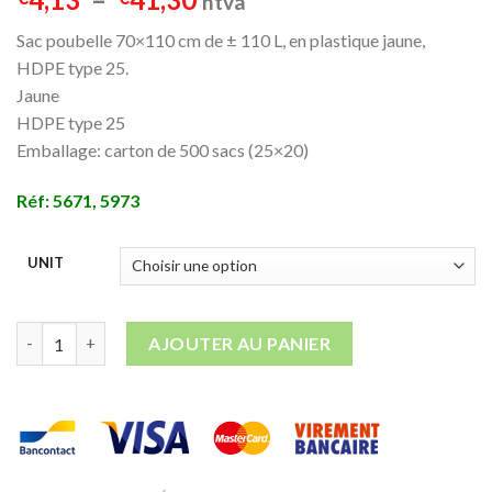
htva
de
Sac poubelle 70×110 cm de ± 110 L, en plastique jaune,
prix :
HDPE type 25.
€4,13
Jaune
à
HDPE type 25
€41,30
Emballage: carton de 500 sacs (25×20)
Réf: 5671, 5973
UNIT
quantité de Sac poubelle 70x110 cm Jaune HDPE 25
AJOUTER AU PANIER