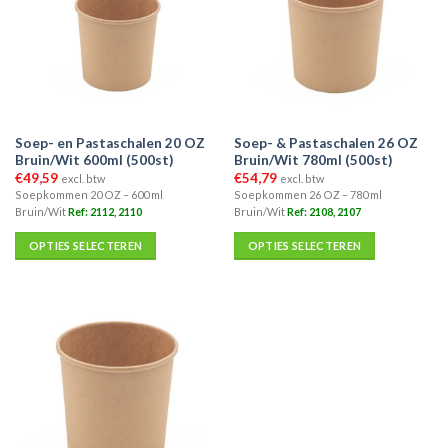
optie
optie
kan
kan
gekozen
gekozen
worden
worden
op
op
de
de
Soep- en Pastaschalen 20 OZ
Soep- & Pastaschalen 26 OZ
productpagina
productpagina
Bruin/Wit 600ml (500st)
Bruin/Wit 780ml (500st)
€
49,59
€
54,79
excl. btw
excl. btw
Soepkommen 20 OZ – 600 ml
Soepkommen 26 OZ – 780 ml
Bruin/Wit
Ref: 2112, 2110
Bruin/Wit
Ref: 2108, 2107
OPTIES SELECTEREN
OPTIES SELECTEREN
Dit
Dit
product
product
heeft
heeft
meerdere
meerdere
variaties.
variaties.
Deze
Deze
optie
optie
kan
kan
gekozen
gekozen