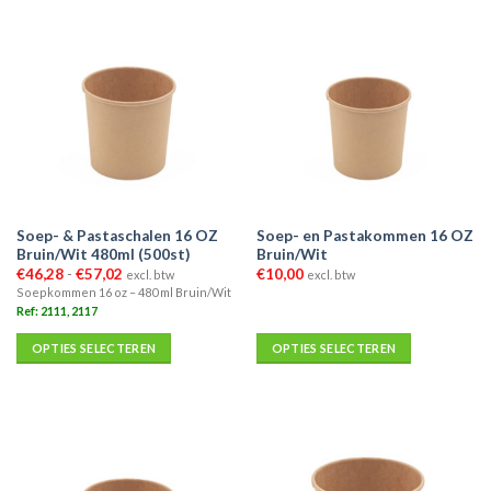
heeft
heeft
meerdere
meerdere
variaties.
variaties.
Deze
Deze
optie
optie
kan
kan
gekozen
gekozen
worden
worden
op
op
de
de
Soep- & Pastaschalen 16 OZ
Soep- en Pastakommen 16 OZ
productpagina
productpagina
Bruin/Wit 480ml (500st)
Bruin/Wit
Prijsklasse:
€
46,28
-
€
57,02
€
10,00
excl. btw
excl. btw
€46,28
Soepkommen 16 oz – 480 ml Bruin/Wit
tot
Ref: 2111, 2117
€57,02
OPTIES SELECTEREN
OPTIES SELECTEREN
Dit
Dit
product
product
heeft
heeft
meerdere
meerdere
variaties.
variaties.
Deze
Deze