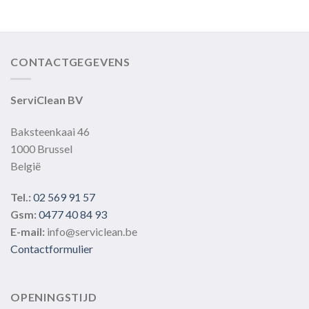
product
heeft
meerdere
variaties.
CONTACTGEGEVENS
Deze
optie
kan
ServiClean BV
gekozen
worden
Baksteenkaai 46
op
1000 Brussel
de
België
productpagina
Tel.:
02 569 91 57
Gsm:
0477 40 84 93
E-mail:
info@serviclean.be
Contactformulier
OPENINGSTIJD