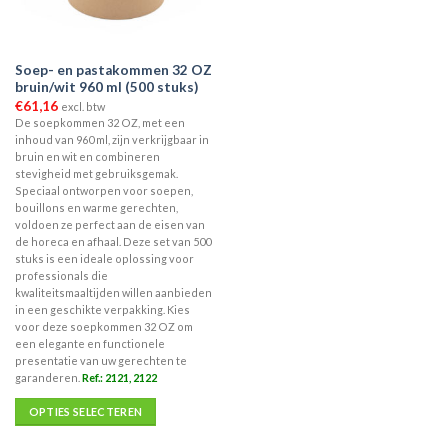
worden
worden
op
op
de
de
Soep- en pastakommen 32 OZ
productpagina
productpagina
bruin/wit 960 ml (500 stuks)
€
61,16
excl. btw
De soepkommen 32 OZ, met een
inhoud van 960 ml, zijn verkrijgbaar in
bruin en wit en combineren
stevigheid met gebruiksgemak.
Speciaal ontworpen voor soepen,
bouillons en warme gerechten,
voldoen ze perfect aan de eisen van
de horeca en afhaal. Deze set van 500
stuks is een ideale oplossing voor
professionals die
kwaliteitsmaaltijden willen aanbieden
in een geschikte verpakking. Kies
voor deze soepkommen 32 OZ om
een elegante en functionele
presentatie van uw gerechten te
garanderen.
Ref.: 2121, 2122
OPTIES SELECTEREN
Dit