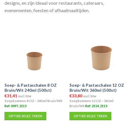
designs, en zijn ideaal voor restaurants, cateraars,
evenementen, feesten of afhaalmaaltijden.
Soep- & Pastaschalen 8 OZ
Soep- & Pastaschalen 12 OZ
Bruin/Wit 240ml (500st)
Bruin/Wit 360ml (500st)
€
31,41
€
33,80
excl. btw
excl. btw
Soepkommen 8 OZ – 240 ml Bruin/Wit
Soepkommen 12 OZ – 360 ml
Ref: 0097, 2115
Bruin/Wit
Ref: 2114, 2113
OPTIES SELECTEREN
OPTIES SELECTEREN
Dit
Dit
product
product