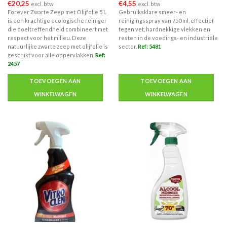
€
20,25
€
4,55
excl. btw
excl. btw
Forever Zwarte Zeep met Olijfolie 5 L
Gebruiksklare smeer- en
is een krachtige ecologische reiniger
reinigingsspray van 750 ml, effectief
die doeltreffendheid combineert met
tegen vet, hardnekkige vlekken en
respect voor het milieu. Deze
resten in de voedings- en industriële
natuurlijke zwarte zeep met olijfolie is
sector.
Ref: 5481
geschikt voor alle oppervlakken.
Ref:
2457
TOEVOEGEN AAN
TOEVOEGEN AAN
WINKELWAGEN
WINKELWAGEN