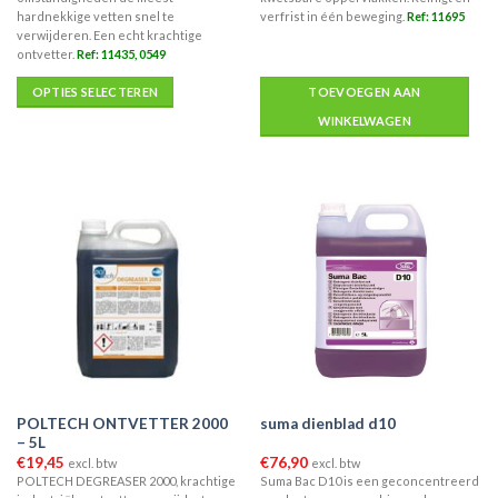
hardnekkige vetten snel te
verfrist in één beweging.
Ref: 11695
verwijderen. Een echt krachtige
ontvetter.
Ref: 11435, 0549
OPTIES SELECTEREN
TOEVOEGEN AAN
WINKELWAGEN
Dit
product
heeft
meerdere
variaties.
Deze
optie
kan
gekozen
worden
op
de
POLTECH ONTVETTER 2000
suma dienblad d10
productpagina
– 5L
€
19,45
€
76,90
excl. btw
excl. btw
POLTECH DEGREASER 2000, krachtige
Suma Bac D10 is een geconcentreerd