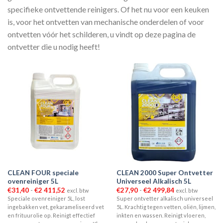
specifieke ontvettende reinigers. Of het nu voor een keuken
is, voor het ontvetten van mechanische onderdelen of voor
ontvetten vóór het schilderen, u vindt op deze pagina de
ontvetter die u nodig heeft!
CLEAN FOUR speciale
CLEAN 2000 Super Ontvetter
ovenreiniger 5L
Universeel Alkalisch 5L
Prijsklasse:
Prijsklasse:
€
31,40
-
€
2 411,52
€
27,90
-
€
2 499,84
excl. btw
excl. btw
€31,40
€27,90
Speciale ovenreiniger 5L, lost
Super ontvetter alkalisch universeel
tot
tot
ingebakken vet, gekarameliseerd vet
5L. Krachtig tegen vetten, oliën, lijmen,
€2
€2
411,52
499,84
en frituurolie op. Reinigt effectief
inkten en wassen. Reinigt vloeren,