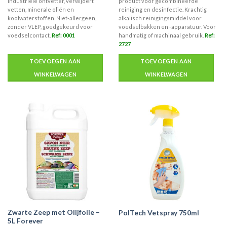
industriële ontvetter, verwijdert
product voor gecombineerde
vetten, minerale oliën en
reiniging en desinfectie. Krachtig
koolwaterstoffen. Niet-allergeen,
alkalisch reinigingsmiddel voor
zonder VLEP, goedgekeurd voor
voedselbakken en -apparatuur. Voor
voedselcontact.
Ref: 0001
handmatig of machinaal gebruik.
Ref:
2727
TOEVOEGEN AAN
TOEVOEGEN AAN
WINKELWAGEN
WINKELWAGEN
Zwarte Zeep met Olijfolie –
PolTech Vetspray 750ml
5L Forever