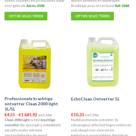
ovens, roosters en accessoires. Klaar
muren, keukens en materialen.
voor gebruik.
Art.nr.: 0558
Bruikbaar puur of verdund.
Ref: 0548
OPTIES SELECTEREN
OPTIES SELECTEREN
Dit
Dit
product
product
heeft
heeft
meerdere
meerdere
variaties.
variaties.
Deze
Deze
optie
optie
kan
kan
gekozen
gekozen
worden
worden
op
op
de
de
Professionele krachtige
EchoClean Ontvetter 5L
productpagina
productpagina
ontvetter Clean 2000 light
1L/5L
Prijsklasse:
€
4,55
-
€
1 681,92
€
10,33
excl. btw
excl. btw
€4,55
Clean 2000 Light
is een
krachtige
Multifunctionele ontvetter 5L
tot
ontvetter
die speciaal is ontwikkeld
citroengeur, effectief tegen vetten en
€1
681,92
om zelfs onder extreme
vuil, ideaal voor vloeren en
omstandigheden de meest
kwetsbare oppervlakken. Reinigt en