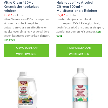
Vitro Clean 450ML
Huishoudelijke Alcohol
Keramische kookplaat
Citroen 500 ml –
reiniger
Multifunctionele Reiniger
€
5,37
€
5,37
excl. btw
excl. btw
Vitro Clean is een 450 ml reiniger voor
Huishoudelijke alcohol met
vitrokeramische kookplaten,
citroengeur 500 ml. Reinigt, ontvet,
ontworpen voor een effectieve en
desinfecteert. Glans zonder strepen,
moeiteloze reiniging. Het verwijdert
zonder naspoelen. Frisse geur.
Ref:
vet en laat uw oppervlakken glanzen.
0061
Ref: 5994
TOEVOEGEN AAN
TOEVOEGEN AAN
WINKELWAGEN
WINKELWAGEN