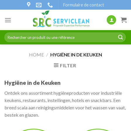
Naar
Formulaire de contact
inhoud
gaan
Zoeken
naar:
HOME
/
HYGIËNE IN DE KEUKEN
FILTER
Hygiëne in de Keuken
Ontdek ons assortiment hygiëneproducten voor industriële
keukens, restaurants, instellingen, hotels en snackbars. Een
breed scala aan reinigingsmiddelen voor het wassen van vaat,
bestek en glazen.