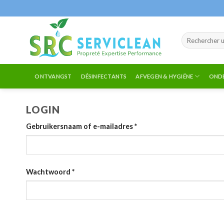
Naar
inhoud
gaan
Zoeken
naar:
ONTVANGST
DÉSINFECTANTS
AFVEGEN & HYGIËNE
OND
LOGIN
Gebruikersnaam of e-mailadres
*
Wachtwoord
*