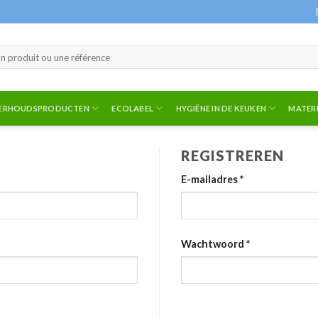
ERHOUDSPRODUCTEN
ECOLABEL
HYGIËNE IN DE KEUKEN
MATERI
REGISTREREN
E-mailadres
*
Wachtwoord
*