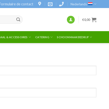
Formulaire de contact
Nederlands
€
0,00
AAL & ACCESSOIRES
CATERING
SCHOONMAAKBEDRIJF