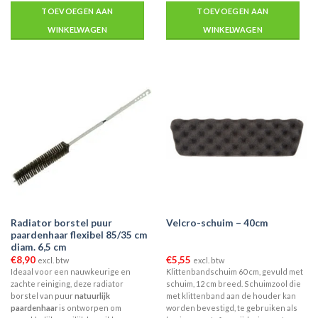
TOEVOEGEN AAN
TOEVOEGEN AAN
WINKELWAGEN
WINKELWAGEN
Radiator borstel puur
Velcro-schuim – 40cm
paardenhaar flexibel 85/35 cm
diam. 6,5 cm
€
8,90
€
5,55
excl. btw
excl. btw
Ideaal voor een nauwkeurige en
Klittenbandschuim 60 cm, gevuld met
zachte reiniging, deze radiator
schuim, 12 cm breed. Schuimzool die
borstel van puur
natuurlijk
met klittenband aan de houder kan
paardenhaar
is ontworpen om
worden bevestigd, te gebruiken als