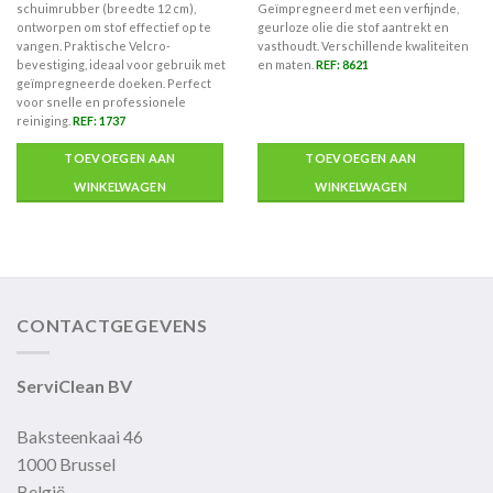
schuimrubber (breedte 12 cm),
Geïmpregneerd met een verfijnde,
ontworpen om stof effectief op te
geurloze olie die stof aantrekt en
vangen. Praktische Velcro-
vasthoudt. Verschillende kwaliteiten
bevestiging, ideaal voor gebruik met
en maten.
REF: 8621
geïmpregneerde doeken. Perfect
voor snelle en professionele
reiniging.
REF: 1737
TOEVOEGEN AAN
TOEVOEGEN AAN
WINKELWAGEN
WINKELWAGEN
CONTACTGEGEVENS
ServiClean BV
Baksteenkaai 46
1000 Brussel
België