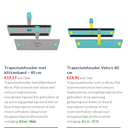
Trapeziumhouder met
Trapeziumhouder Velcro 60
klittenband – 40 cm
cm
€
19,17
€
24,95
excl. btw
excl. btw
Trapeziumhouder met klittenband -
Trapeziumhouder velcro 60 cm. Plat
40 cm. Plat systeem met steun met
systeem met steun met velours
velours haaksysteem,
haaksysteem, voorgeïmpregneerd te
voorgeïmpregneerd te gebruiken of
gebruiken of op aanvraag
op aanvraag geïmpregneerd met on-
geïmpregneerd met on-board
board impregneersysteem of met
impregneersysteem of met
reservoirhulzen. Ideaal voor
reservoirhulzen. Ideaal voor
hoogwaardige professionele
hoogwaardige professionele
reiniging.
Art.nr.: 5466
reiniging.
Art.nr.: 0153