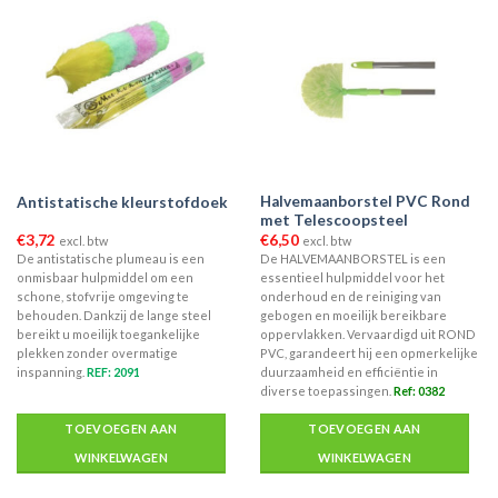
Halvemaanborstel PVC Rond
Antistatische kleurstofdoek
met Telescoopsteel
€
3,72
€
6,50
excl. btw
excl. btw
De antistatische plumeau is een
De HALVEMAANBORSTEL is een
onmisbaar hulpmiddel om een
essentieel hulpmiddel voor het
schone, stofvrije omgeving te
onderhoud en de reiniging van
behouden. Dankzij de lange steel
gebogen en moeilijk bereikbare
bereikt u moeilijk toegankelijke
oppervlakken. Vervaardigd uit ROND
plekken zonder overmatige
PVC, garandeert hij een opmerkelijke
inspanning.
REF: 2091
duurzaamheid en efficiëntie in
diverse toepassingen.
Ref: 0382
TOEVOEGEN AAN
TOEVOEGEN AAN
WINKELWAGEN
WINKELWAGEN