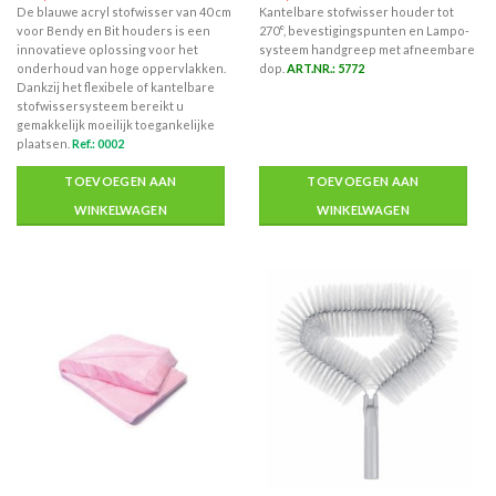
De blauwe acryl stofwisser van 40 cm
Kantelbare stofwisser houder tot
voor Bendy en Bit houders is een
270°, bevestigingspunten en Lampo-
innovatieve oplossing voor het
systeem handgreep met afneembare
onderhoud van hoge oppervlakken.
dop.
ART.NR.: 5772
Dankzij het flexibele of kantelbare
stofwissersysteem bereikt u
gemakkelijk moeilijk toegankelijke
plaatsen.
Ref.: 0002
TOEVOEGEN AAN
TOEVOEGEN AAN
WINKELWAGEN
WINKELWAGEN