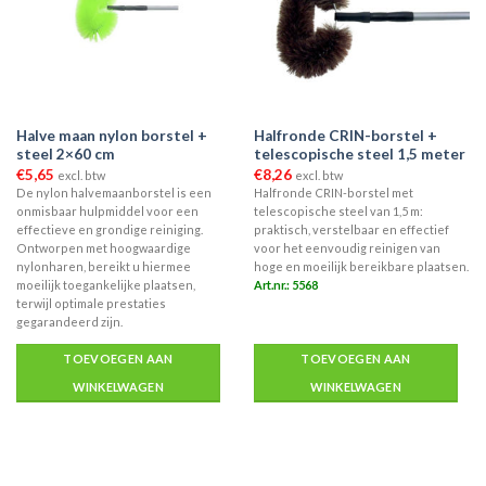
Halve maan nylon borstel +
Halfronde CRIN-borstel +
steel 2×60 cm
telescopische steel 1,5 meter
€
5,65
€
8,26
excl. btw
excl. btw
De nylon halvemaanborstel is een
Halfronde CRIN-borstel met
onmisbaar hulpmiddel voor een
telescopische steel van 1,5 m:
effectieve en grondige reiniging.
praktisch, verstelbaar en effectief
Ontworpen met hoogwaardige
voor het eenvoudig reinigen van
nylonharen, bereikt u hiermee
hoge en moeilijk bereikbare plaatsen.
moeilijk toegankelijke plaatsen,
Art.nr.: 5568
terwijl optimale prestaties
gegarandeerd zijn.
TOEVOEGEN AAN
TOEVOEGEN AAN
WINKELWAGEN
WINKELWAGEN