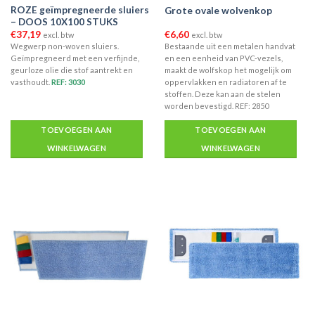
ROZE geïmpregneerde sluiers
Grote ovale wolvenkop
– DOOS 10X100 STUKS
€
37,19
€
6,60
excl. btw
excl. btw
Wegwerp non-woven sluiers.
Bestaande uit een metalen handvat
Geïmpregneerd met een verfijnde,
en een eenheid van PVC-vezels,
geurloze olie die stof aantrekt en
maakt de wolfskop het mogelijk om
vasthoudt.
R
EF: 3030
oppervlakken en radiatoren af te
stoffen. Deze kan aan de stelen
worden bevestigd. REF: 2850
TOEVOEGEN AAN
TOEVOEGEN AAN
WINKELWAGEN
WINKELWAGEN