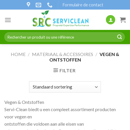
Naar
Formulaire de contact
inhoud
gaan
Zoeken
naar:
HOME
/
MATERIAAL & ACCESSOIRES
/
VEGEN &
ONTSTOFFEN
FILTER
Vegen & Ontstoffen
Servi-Clean biedt u een compleet assortiment producten
voor vegen en
ontstoffen die voldoen aan alle eisen van