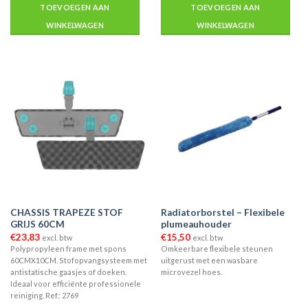
TOEVOEGEN AAN
TOEVOEGEN AAN
WINKELWAGEN
WINKELWAGEN
CHASSIS TRAPEZE STOF
Radiatorborstel – Flexibele
GRIJS 60CM
plumeauhouder
€
23,83
€
15,50
excl. btw
excl. btw
Polypropyleen frame met spons
Omkeerbare flexibele steunen
60CMX10CM. Stofopvangsysteem met
uitgerust met een wasbare
antistatische gaasjes of doeken.
microvezel hoes.
Ideaal voor efficiënte professionele
reiniging. Ref.: 2769