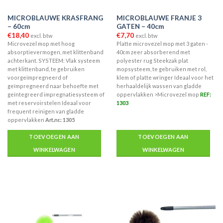
MICROBLAUWE KRASFRANG
MICROBLAUWE FRANJE 3
– 60cm
GATEN – 40cm
€
18,40
€
7,70
excl. btw
excl. btw
Microvezel mop met hoog
Platte microvezel mop met 3 gaten -
absorptievermogen, met klittenband
40cm zeer absorberend met
achterkant. SYSTEEM: Vlak systeem
polyester rug Steekzak plat
met klittenband, te gebruiken
mopsysteem, te gebruiken met rol,
voorgeïmpregneerd of
klem of platte wringer Ideaal voor het
geïmpregneerd naar behoefte met
herhaaldelijk wassen van gladde
geïntegreerd impregnatiesysteem of
oppervlakken >Microvezel mop
REF:
met reservoirstelen Ideaal voor
1303
frequent reinigen van gladde
oppervlakken
Art.nr.: 1305
TOEVOEGEN AAN
TOEVOEGEN AAN
WINKELWAGEN
WINKELWAGEN