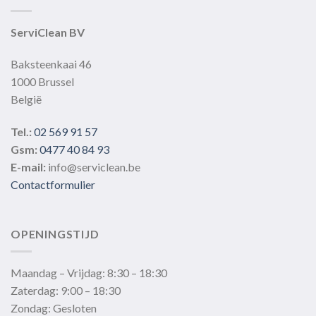
gekozen
worden
ServiClean BV
op
de
Baksteenkaai 46
productpagina
1000 Brussel
België
Tel.:
02 569 91 57
Gsm:
0477 40 84 93
E-mail:
info@serviclean.be
Contactformulier
OPENINGSTIJD
Maandag – Vrijdag: 8:30 – 18:30
Zaterdag: 9:00 – 18:30
Zondag: Gesloten