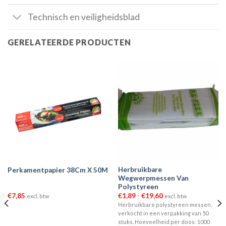
Technisch en veiligheidsblad
GERELATEERDE PRODUCTEN
Herbruikbare
Perkamentpapier 38Cm X 50M
Wegwerpmessen Van
Polystyreen
Prijsklasse:
€
7,85
€
1,89
-
€
19,60
excl. btw
excl. btw
€1,89
Herbruikbare polystyreen messen,
tot
verkocht in een verpakking van 50
€19,60
stuks. Hoeveelheid per doos: 1000