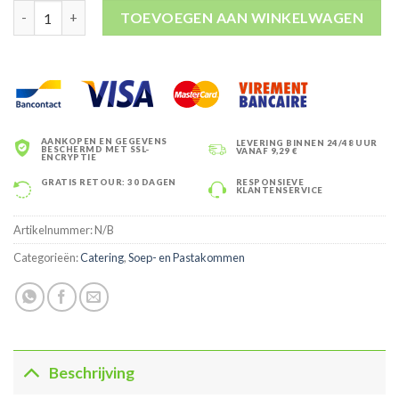
Soep- en Pastaschalen 20 OZ Bruin/Wit 600ml (500st) aantal
TOEVOEGEN AAN WINKELWAGEN
AANKOPEN EN GEGEVENS
LEVERING BINNEN 24/48 UUR
BESCHERMD MET SSL-
VANAF 9,29 €
ENCRYPTIE
GRATIS RETOUR: 30 DAGEN
RESPONSIEVE
KLANTENSERVICE
Artikelnummer:
N/B
Categorieën:
Catering
,
Soep- en Pastakommen
Beschrijving