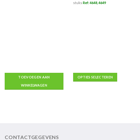
stuks
Ref: 4648, 4649
TOEVOEGEN AAN
OPTIES SELECTEREN
WINKELWAGEN
Dit
product
heeft
meerdere
variaties.
Deze
optie
CONTACTGEGEVENS
kan