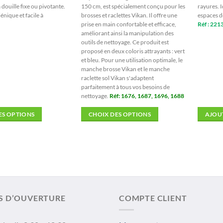
€9,30
€16,28
à
à
 douille fixe ou pivotante.
150 cm, est spécialement conçu pour les
rayures. 
€12,95
€17,45
énique et facile à
brosses et raclettes Vikan. Il offre une
espaces d
prise en main confortable et efficace,
Réf : 221
améliorant ainsi la manipulation des
outils de nettoyage. Ce produit est
proposé en deux coloris attrayants : vert
et bleu. Pour une utilisation optimale, le
manche brosse Vikan et le manche
raclette sol Vikan s'adaptent
parfaitement à tous vos besoins de
nettoyage.
Réf: 1676, 1687, 1696, 1688
ES OPTIONS
CHOIX DES OPTIONS
AJOU
Ce
produit
a
plusieurs
variations.
Les
options
S D’OUVERTURE
COMPTE CLIENT
peuvent
être