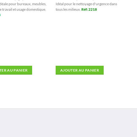
Idéale pour bureaux, meubles,
Idéal pour le nettoyage d'urgence dans
e travail et usage domestique.
tous les milieux.
Réf: 2218
3
TER AU PANIER
AJOUTER AU PANIER