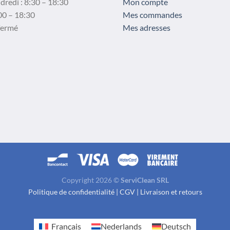
dredi : 8:30 – 18:30
Mon compte
choisies
00 – 18:30
Mes commandes
sur
fermé
Mes adresses
la
page
du
produit
Copyright 2026 ©
ServiClean SRL
Politique de confidentialité
|
CGV
|
Livraison et retours
Français
Nederlands
Deutsch