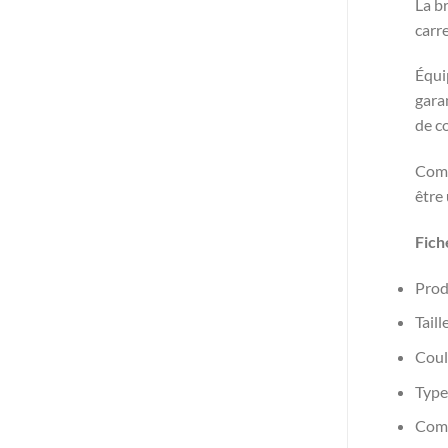
La b
carr
Équip
gara
de c
Comp
être
Fich
Prod
Tail
Coul
Type
Comp