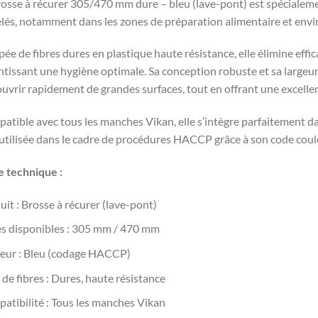
rosse à récurer 305/470 mm dure – bleu (lave-pont) est spécialeme
elés, notamment dans les zones de préparation alimentaire et env
ée de fibres dures en plastique haute résistance, elle élimine effi
ntissant une hygiène optimale. Sa conception robuste et sa larg
ouvrir rapidement de grandes surfaces, tout en offrant une excellen
atible avec tous les manches Vikan, elle s’intègre parfaitement d
 utilisée dans le cadre de procédures HACCP grâce à son code coul
e technique :
uit : Brosse à récurer (lave-pont)
les disponibles : 305 mm / 470 mm
eur : Bleu (codage HACCP)
 de fibres : Dures, haute résistance
atibilité : Tous les manches Vikan