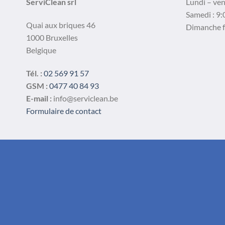
ServiClean srl
Lundi – ven
choisies
choisies
Samedi : 9:
sur
sur
Quai aux briques 46
Dimanche 
la
la
1000 Bruxelles
page
page
Belgique
du
du
produit
produit
Tél. :
02 569 91 57
GSM :
0477 40 84 93
E-mail :
info@serviclean.be
Formulaire de contact