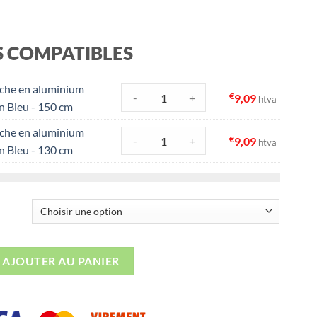
à
€33,88
S COMPATIBLES
he en aluminium
quantité de Manche en aluminium Vik
€
-
+
9,09
htva
n Bleu - 150 cm
he en aluminium
quantité de Manche en aluminium Vik
€
-
+
9,09
htva
n Bleu - 130 cm
à Récurer Sols 305/470 mm – Dure Bleu
AJOUTER AU PANIER