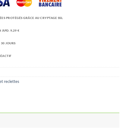
ÉES PROTÉGÉS GRÂCE AU CRYPTAGE SSL
 ÀPD. 9,29 €
 30 JOURS
RÉACTIF
et reclettes