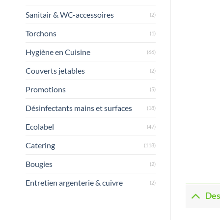
Sanitair & WC-accessoires
(2)
Torchons
(1)
Hygiène en Cuisine
(66)
Couverts jetables
(2)
Promotions
(5)
Désinfectants mains et surfaces
(18)
Ecolabel
(47)
Catering
(118)
Bougies
(2)
Entretien argenterie & cuivre
(2)
Des