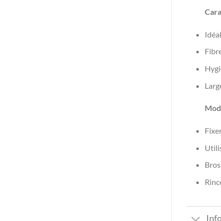
Cara
Idéa
Fibr
Hygi
Larg
Mode
Fixe
Utili
Bros
Rince
Inf