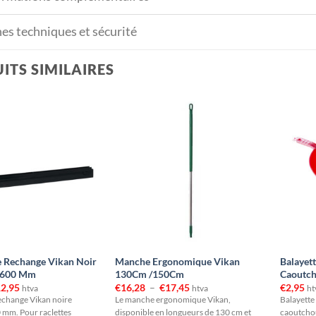
hes techniques et sécurité
ITS SIMILAIRES
e Rechange Vikan Noir
Manche Ergonomique Vikan
Balayet
/600 Mm
130Cm /150Cm
Caoutc
Plage
Plage
2,95
€
16,28
–
€
17,45
€
2,95
htva
htva
ht
de
de
echange Vikan noire
Le manche ergonomique Vikan,
Balayette
prix :
prix :
mm. Pour raclettes
disponible en longueurs de 130 cm et
caoutchou