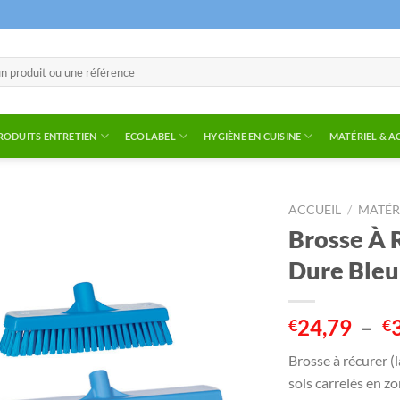
RODUITS ENTRETIEN
ECOLABEL
HYGIÈNE EN CUISINE
MATÉRIEL & A
ACCUEIL
/
MATÉR
Brosse À 
Dure Bleu
24,79
–
€
€
Brosse à récurer (
sols carrelés en 