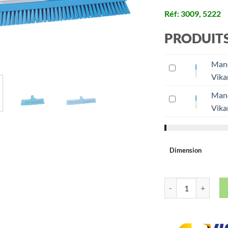
Réf: 3009, 5222
PRODUIT
Manc
Vika
Manc
Vika
Dimension
quantité de Brosse 