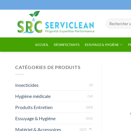
Passer
au
contenu
Recherche
pour :
ACCUEIL
DÉSINFECTANTS
ESSUYAGE & HYGIÈNE
P
CATÉGORIES DE PRODUITS
insecticides
(9)
Hygiène médicale
(14)
Produits Entretien
(183)
Essuyage & Hygiène
(101)
Matériel & Accessoires
(317)