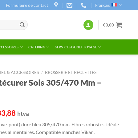
Formulaire de contact
Français
€
0,00
CCESSOIRES
CATERING
SERVICES DE NETTOYAGE
IEL & ACCESSOIRES
/
BROSSERIE ET RECLETTES
Récurer Sols 305/470 Mm –
Plage
33,88
htva
de
lave-pont) dure bleu 305/470 mm. Fibres robustes, idéale
prix :
zones alimentaires. Compatible manches Vikan.
€24,79