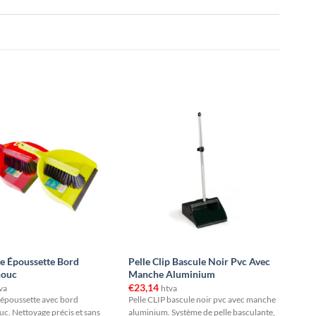
te Époussette Bord
Pelle Clip Bascule Noir Pvc Avec
houc
Manche Aluminium
€
23,14
va
htva
 époussette avec bord
Pelle CLIP bascule noir pvc avec manche
c. Nettoyage précis et sans
aluminium. Système de pelle basculante,