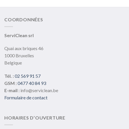
variations.
variations.
Les
Les
options
options
COORDONNÉES
peuvent
peuvent
être
être
choisies
choisies
ServiClean srl
sur
sur
la
la
Quai aux briques 46
page
page
1000 Bruxelles
du
du
Belgique
produit
produit
Tél. :
02 569 91 57
GSM :
0477 40 84 93
E-mail :
info@serviclean.be
Formulaire de contact
HORAIRES D’OUVERTURE