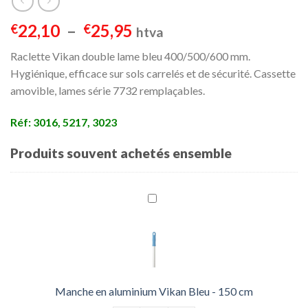
Plage
22,10
–
25,95
€
€
htva
de
Raclette Vikan double lame bleu 400/500/600 mm.
prix :
Hygiénique, efficace sur sols carrelés et de sécurité. Cassette
€22,10
amovible, lames série 7732 remplaçables.
à
€25,95
Réf: 3016, 5217, 3023
Produits souvent achetés ensemble
Manche en aluminium Vikan Bleu - 150 cm