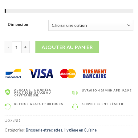
Dimension
quantité de Raclette Vikan Double Lame Bleu – 400/500/600 mm
AJOUTER AU PANIER
ACHATS ET DONNÉES
LIVRAISON 24/48H ÀPD. 9,29 €
PROTÉGÉS GRÂCE AU
CRYPTAGE SSL
RETOUR GRATUIT: 30 JOURS
SERVICE CLIENT RÉACTIF
UGS :
ND
Catégories :
Brosserie et reclettes
,
Hygiène en Cuisine