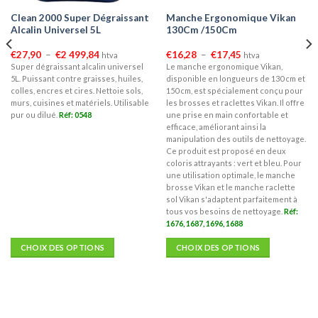
Clean 2000 Super Dégraissant
Manche Ergonomique Vikan
Alcalin Universel 5L
130Cm /150Cm
Plage
Plage
€
27,90
–
€
2 499,84
€
16,28
–
€
17,45
htva
htva
de
de
Super dégraissant alcalin universel
Le manche ergonomique Vikan,
prix :
prix :
5L. Puissant contre graisses, huiles,
disponible en longueurs de 130 cm et
€27,90
€16,28
à
à
colles, encres et cires. Nettoie sols,
150 cm, est spécialement conçu pour
€2
€17,45
murs, cuisines et matériels. Utilisable
les brosses et raclettes Vikan. Il offre
499,84
pur ou dilué.
Réf: 0548
une prise en main confortable et
efficace, améliorant ainsi la
manipulation des outils de nettoyage.
Ce produit est proposé en deux
coloris attrayants : vert et bleu. Pour
une utilisation optimale, le manche
brosse Vikan et le manche raclette
sol Vikan s'adaptent parfaitement à
tous vos besoins de nettoyage.
Réf:
1676, 1687, 1696, 1688
CHOIX DES OPTIONS
CHOIX DES OPTIONS
Ce
Ce
produit
produit
a
a
plusieurs
plusieurs