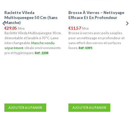
Raclette Vileda
Brosse À Verres – Nettoyage
Multisqueegee 50 Cm (Sans
Efficace Et En Profondeur
Manche)
€
29,05
€
11,57
htva
htva
Raclette Vileda Multisqueegee 50 cm,
Brosse à verres avec poils souples
démontable et lavable à 70 °C. Lame
pour un nettoyage en profondeur et
interchangeable.
Manche vendu
sans effort des verres et surfaces
séparément
. Idéale environnements
lisses.
Réf: 0395
pro et hygiéniques.
Réf: 2208
AJOUTER AU PANIER
AJOUTER AU PANIER