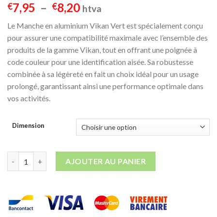
Plage
7,95
–
8,20
€
€
htva
de
Le Manche en aluminium Vikan Vert est spécialement conçu
prix :
pour assurer une compatibilité maximale avec l’ensemble des
€7,95
produits de la gamme Vikan, tout en offrant une poignée à
à
code couleur pour une identification aisée. Sa robustesse
€8,20
combinée à sa légèreté en fait un choix idéal pour un usage
prolongé, garantissant ainsi une performance optimale dans
vos activités.
Dimension
quantité de Manche en aluminium Vikan Vert
AJOUTER AU PANIER