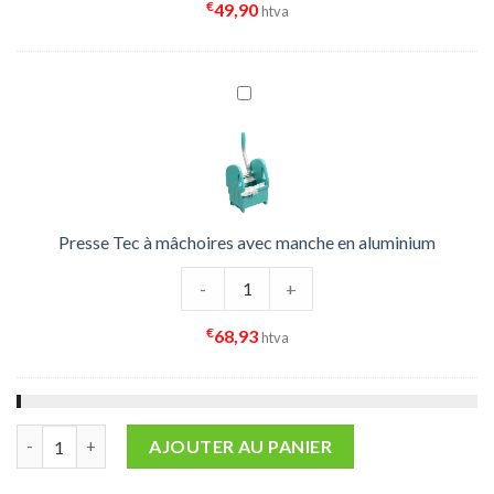
€
49,90
htva
Presse Tec à mâchoires avec manche en aluminium
quantité de Presse Tec à mâchoires
-
+
€
68,93
htva
quantité de Chariot GREEN 150 - SANS PRESSE SANS COUVERC
AJOUTER AU PANIER