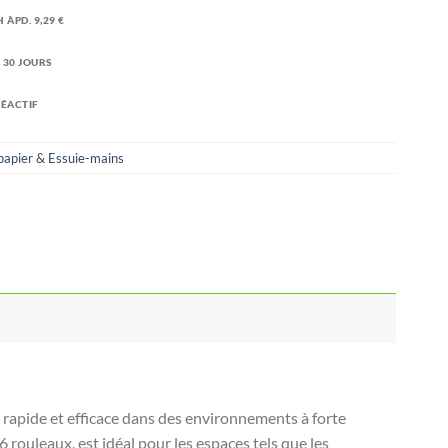
 ÀPD. 9,29 €
 30 JOURS
RÉACTIF
papier & Essuie-mains
rapide et efficace dans des environnements à forte
 rouleaux, est idéal pour les espaces tels que les