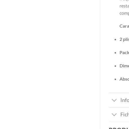
rest
comp
Cara
2 pli
Pack
Dime
Abso
Inf
Fic