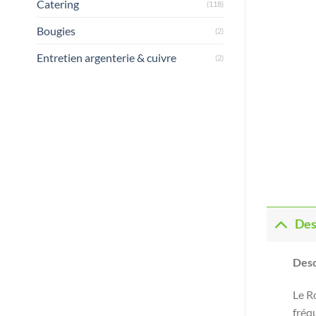
Catering
(118)
Bougies
(2)
Entretien argenterie & cuivre
(2)
Des
Desc
Le R
fréqu