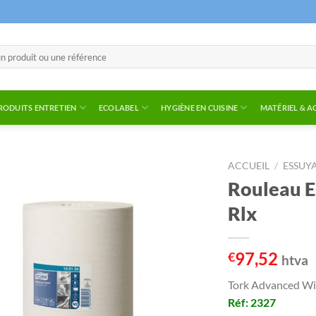
RODUITS ENTRETIEN
ECOLABEL
HYGIÈNE EN CUISINE
MATÉRIEL & A
ACCUEIL
/
ESSUY
Rouleau E
Rlx
97,52
€
htva
Tork Advanced Wi
Réf: 2327