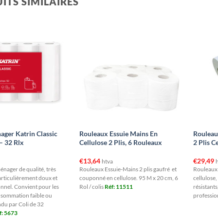
ITS SIMILAIRES
ager Katrin Classic
Rouleaux Essuie Mains En
Rouleau
– 32 Rlx
Cellulose 2 Plis, 6 Rouleaux
2 Plis C
€
13,64
€
29,49
htva
énager de qualité, très
Rouleaux Essuie-Mains 2 plis gaufré et
Rouleaux 
rticulièrement doux et
couponné en cellulose. 95 M x 20 cm, 6
cellulose,
nnel. Convient pour les
Rol / colis
Réf: 11511
résistant
nsommation faible ou
professio
du par Coli de 32
f: 5673