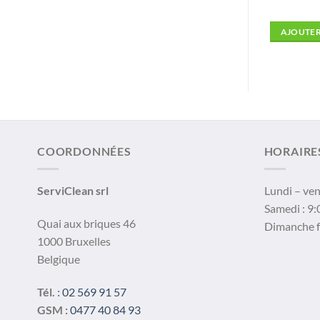
Réf: 0865
U PANIER
CHOIX DES OPTIONS
AJOUTER
Ce
produit
a
plusieurs
variations.
Les
options
COORDONNÉES
HORAIRE
peuvent
être
ServiClean srl
Lundi – ven
choisies
Samedi : 9:
sur
Quai aux briques 46
Dimanche 
la
1000 Bruxelles
page
Belgique
du
produit
Tél. :
02 569 91 57
GSM :
0477 40 84 93