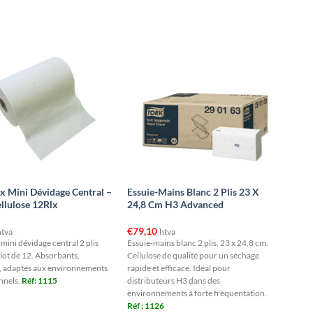
x Mini Dévidage Central –
Essuie-Mains Blanc 2 Plis 23 X
ellulose 12Rlx
24,8 Cm H3 Advanced
€
79,10
htva
htva
mini dévidage central 2 plis
Essuie-mains blanc 2 plis, 23 x 24,8 cm.
 lot de 12. Absorbants,
Cellulose de qualité pour un séchage
s, adaptés aux environnements
rapide et efficace. Idéal pour
nnels.
Réf: 1115
distributeurs H3 dans des
environnements à forte fréquentation.
Réf : 1126