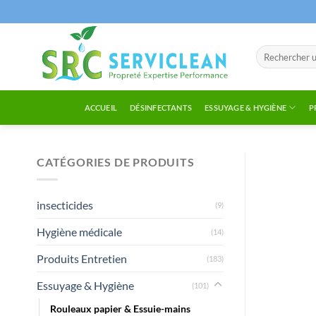
Passer
au
contenu
Recherche
pour :
ACCUEIL
DÉSINFECTANTS
ESSUYAGE & HYGIÈNE
P
CATÉGORIES DE PRODUITS
insecticides
(9)
Hygiène médicale
(14)
Produits Entretien
(183)
Essuyage & Hygiène
(101)
Rouleaux papier & Essuie-mains