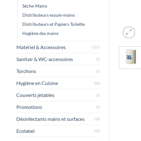
Sèche-Mains
Distributeurs essuie-mains
Distributeurs et Papiers Toilette
Hygiène des mains
Matériel & Accessoires
(317)
Sanitair & WC-accessoires
(2)
Torchons
(1)
Hygiène en Cuisine
(66)
Couverts jetables
(2)
Promotions
(5)
Désinfectants mains et surfaces
(18)
Ecolabel
(47)