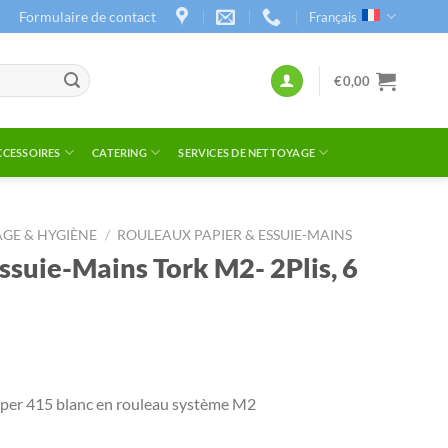
Formulaire de contact
Français
€
0,00
CCESSOIRES
CATERING
SERVICES DE NETTOYAGE
AGE & HYGIÈNE
/
ROULEAUX PAPIER & ESSUIE-MAINS
ssuie-Mains Tork M2- 2Plis, 6
per 415 blanc en rouleau système M2