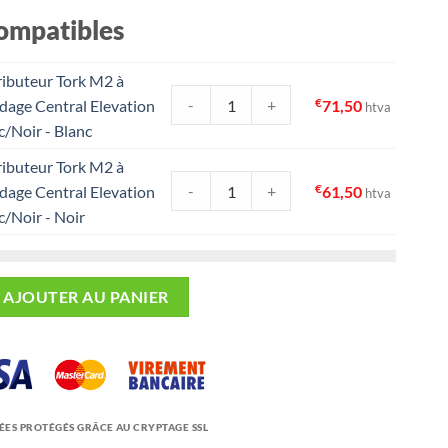
ompatibles
ributeur Tork M2 à
quantité de Distributeur Tork M2 à Dé
€
-
+
dage Central Elevation
71,50
htva
c/Noir - Blanc
ributeur Tork M2 à
quantité de Distributeur Tork M2 à Dé
€
-
+
dage Central Elevation
61,50
htva
c/Noir - Noir
 Essuie-mains Tork M2- 2plis, 6 Rlx
AJOUTER AU PANIER
ÉES PROTÉGÉS GRÂCE AU CRYPTAGE SSL