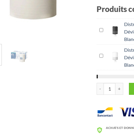
Produits c
Dist
Dévi
Blan
Dist
Dévi
Blan
quantité de Rouleau
ACHATS ET DONN