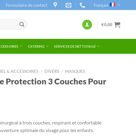
Formulaire de contact
Français
€
0,00
CCESSOIRES
CATERING
SERVICES DE NETTOYAGE
IEL & ACCESSOIRES
/
DIVERS
/
MASQUES
 Protection 3 Couches Pour
rurgical á trois couches, respirant et confortable
uverture optimale du visage pour les enfants.