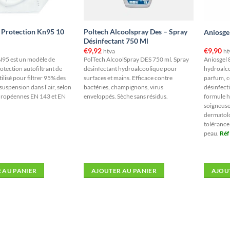
Protection Kn95 10
Poltech Alcoolspray Des – Spray
Aniosge
Désinfectant 750 Ml
€
9,92
€
9,90
htva
ht
95 est un modèle de
PolTech AlcoolSpray DES 750 ml. Spray
Aniosgel 
tection autofiltrant de
désinfectant hydroalcoolique pour
hydroalco
tilisé pour filtrer 95% des
surfaces et mains. Efficace contre
parfum, c
suspension dans l’air, selon
bactéries, champignons, virus
désinfecti
uropéennes EN 143 et EN
enveloppés. Sèche sans résidus.
formule h
soigneuse
dermatolo
tolérance
peau.
Réf
 AU PANIER
AJOUTER AU PANIER
AJOU