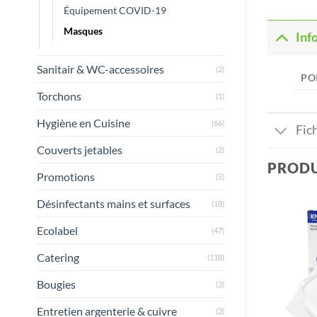
Équipement COVID-19
Masques
Inf
Sanitair & WC-accessoires
(2)
PO
Torchons
(1)
Hygiène en Cuisine
(66)
Fic
Couverts jetables
(2)
PRODU
Promotions
(5)
Désinfectants mains et surfaces
(18)
Ecolabel
(47)
Catering
(118)
Bougies
(2)
Entretien argenterie & cuivre
(2)