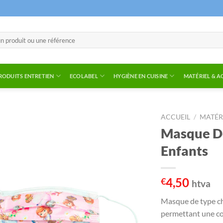
RODUITS ENTRETIEN
ECOLABEL
HYGIÈNE EN CUISINE
MATÉRIEL & A
ACCUEIL
/
MATÉR
Masque De
Enfants
4,50
€
htva
Masque de type chi
permettant une co