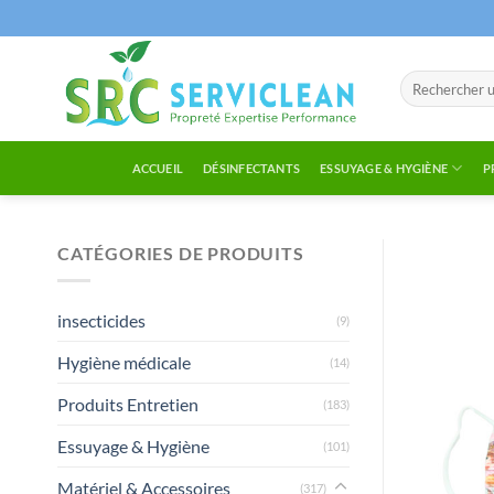
Passer
au
contenu
Recherche
pour :
ACCUEIL
DÉSINFECTANTS
ESSUYAGE & HYGIÈNE
P
CATÉGORIES DE PRODUITS
insecticides
(9)
Hygiène médicale
(14)
Produits Entretien
(183)
Essuyage & Hygiène
(101)
Matériel & Accessoires
(317)