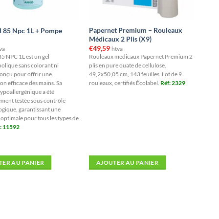
Papernet Premium – Rouleaux
l 85 Npc 1L + Pompe
Médicaux 2 Plis (X9)
€
49,59
va
htva
85 NPC 1L est un gel
Rouleaux médicaux Papernet Premium 2
olique sans colorant ni
plis en pure ouate de cellulose.
onçu pour offrir une
49,2x50,05 cm, 143 feuilles. Lot de 9
on efficace des mains. Sa
rouleaux, certifiés Écolabel.
Réf: 2329
ypoallergénique a été
ment testée sous contrôle
gique, garantissant une
 optimale pour tous les types de
 : 11592
TER AU PANIER
AJOUTER AU PANIER