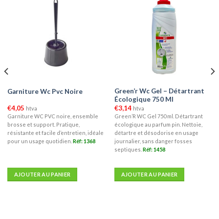
Green’r Wc Gel – Détartrant
Garniture Wc Pvc Noire
Écologique 750 Ml
€
4,05
€
3,14
htva
htva
Garniture WC PVC noire, ensemble
Green’R WC Gel 750 ml. Détartrant
brosse et support. Pratique,
écologique au parfum pin. Nettoie,
résistante et facile d’entretien, idéale
détartre et désodorise en usage
pour un usage quotidien.
Réf: 1368
journalier, sans danger fosses
septiques.
Réf: 1458
AJOUTER AU PANIER
AJOUTER AU PANIER