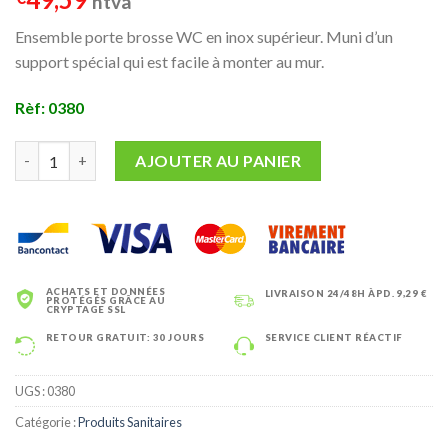
htva
Ensemble porte brosse WC en inox supérieur. Muni d’un
support spécial qui est facile à monter au mur.
Rèf: 0380
quantité de Brosse WC Inox a fixé au mur
AJOUTER AU PANIER
ACHATS ET DONNÉES
LIVRAISON 24/48H ÀPD. 9,29 €
PROTÉGÉS GRÂCE AU
CRYPTAGE SSL
RETOUR GRATUIT: 30 JOURS
SERVICE CLIENT RÉACTIF
UGS :
0380
Catégorie :
Produits Sanitaires