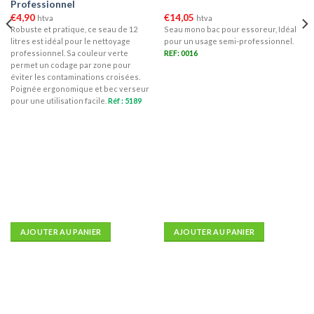
Professionnel
€
4,90
€
14,05
htva
htva
Robuste et pratique, ce seau de 12
Seau mono bac pour essoreur, Idéal
litres est idéal pour le nettoyage
pour un usage semi-professionnel.
professionnel. Sa couleur verte
REF: 0016
permet un codage par zone pour
éviter les contaminations croisées.
Poignée ergonomique et bec verseur
pour une utilisation facile.
Réf : 5189
AJOUTER AU PANIER
AJOUTER AU PANIER