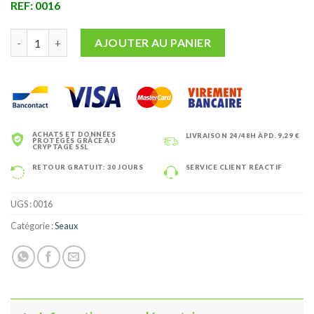
REF: 0016
quantité de Easy Seau 14 L mono bac
AJOUTER AU PANIER
ACHATS ET DONNÉES
LIVRAISON 24/48H ÀPD. 9,29 €
PROTÉGÉS GRÂCE AU
CRYPTAGE SSL
RETOUR GRATUIT: 30 JOURS
SERVICE CLIENT RÉACTIF
UGS :
0016
Catégorie :
Seaux