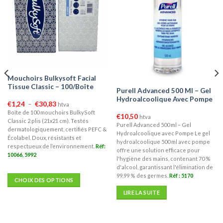
Rupture de stock
Mouchoirs Bulkysoft Facial
Tissue Classic – 100/Boîte
Purell Advanced 500 Ml – Gel
Hydroalcoolique Avec Pompe
Plage
€
1,24
–
€
30,83
htva
de
Boîte de 100 mouchoirs BulkySoft
prix :
€
10,50
htva
Classic 2 plis (21x21 cm). Testés
€1,24
Purell Advanced 500 ml – Gel
à
dermatologiquement, certifiés PEFC &
Hydroalcoolique avec Pompe Le gel
€30,83
Écolabel. Doux, résistants et
hydroalcoolique 500 ml avec pompe
respectueux de l’environnement.
Réf:
offre une solution efficace pour
10066, 5992
l'hygiène des mains, contenant 70 %
d'alcool, garantissant l'élimination de
99,99 % des germes.
Réf : 5170
CHOIX DES OPTIONS
Ce
LIRE LA SUITE
produit
a