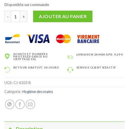
Disponible sur commande
quantité de Distributeur de savon liquide et gel hydroalcooliq
AJOUTER AU PANIER
ACHATS ET DONNÉES
LIVRAISON 24/48H ÀPD. 9,29 €
PROTÉGÉS GRÂCE AU
CRYPTAGE SSL
RETOUR GRATUIT: 30 JOURS
SERVICE CLIENT RÉACTIF
UGS :
CJ-6103-B
Catégorie :
Hygiène des mains
Description