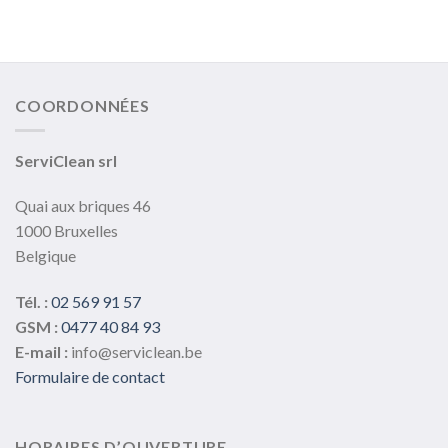
plusieurs
variations.
Les
options
peuvent
COORDONNÉES
être
choisies
sur
ServiClean srl
la
page
Quai aux briques 46
du
1000 Bruxelles
produit
Belgique
Tél. :
02 569 91 57
GSM :
0477 40 84 93
E-mail :
info@serviclean.be
Formulaire de contact
HORAIRES D’OUVERTURE