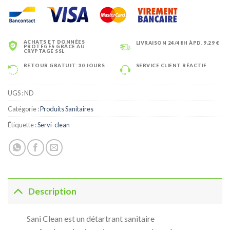
ACHATS ET DONNÉES
LIVRAISON 24/48H ÀPD. 9,29 €
PROTÉGÉS GRÂCE AU
CRYPTAGE SSL
RETOUR GRATUIT: 30 JOURS
SERVICE CLIENT RÉACTIF
UGS :
ND
Catégorie :
Produits Sanitaires
Étiquette :
Servi-clean
Description
Sani Clean est un détartrant sanitaire