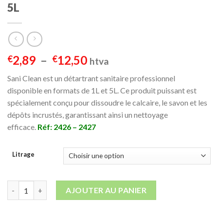
5L
Plage
2,89
–
12,50
€
€
htva
de
Sani Clean est un détartrant sanitaire professionnel
prix :
disponible en formats de 1L et 5L. Ce produit puissant est
€2,89
spécialement conçu pour dissoudre le calcaire, le savon et les
à
dépôts incrustés, garantissant ainsi un nettoyage
€12,50
efficace.
Réf: 2426 – 2427
Litrage
quantité de Sani Clean – Détartrant Sanitaires 1L / 5L
AJOUTER AU PANIER