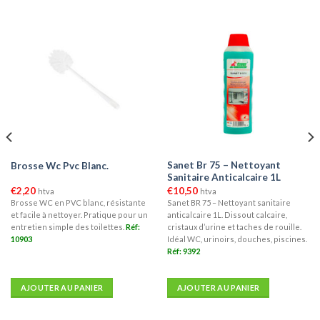
Sanet Br 75 – Nettoyant
Brosse Wc Pvc Blanc.
Sanitaire Anticalcaire 1L
€
2,20
€
10,50
htva
htva
Brosse WC en PVC blanc, résistante
Sanet BR 75 – Nettoyant sanitaire
et facile à nettoyer. Pratique pour un
anticalcaire 1L. Dissout calcaire,
entretien simple des toilettes.
Réf:
cristaux d’urine et taches de rouille.
10903
Idéal WC, urinoirs, douches, piscines.
Réf: 9392
AJOUTER AU PANIER
AJOUTER AU PANIER