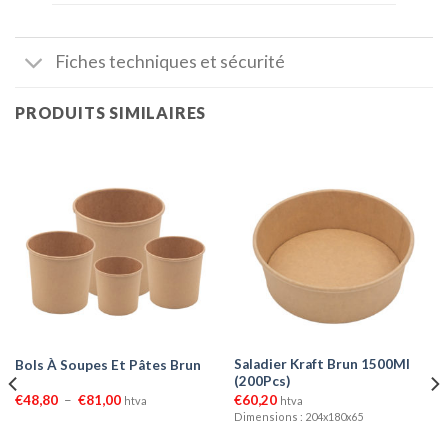
Fiches techniques et sécurité
PRODUITS SIMILAIRES
Saladier Kraft Brun 1500Ml
Bols À Soupes Et Pâtes Brun
(200Pcs)
Plage
€
48,80
–
€
81,00
€
60,20
htva
htva
de
Dimensions : 204x180x65
prix :
€48,80