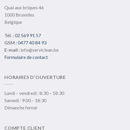
la
Quai aux briques 46
page
1000 Bruxelles
du
Belgique
produit
Tél. :
02 569 91 57
GSM :
0477 40 84 93
E-mail :
info@serviclean.be
Formulaire de contact
HORAIRES D’OUVERTURE
Lundi – vendredi : 8:30 – 18:30
Samedi : 9:00 – 18:30
Dimanche fermé
COMPTE CLIENT