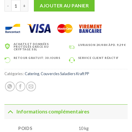
quantité de Couvercles Saladiers Kraft PP (Chaud) 750ml (300pc
AJOUTER AU PANIER
ACHATS ET DONNÉES
LIVRAISON 24/48H ÀPD. 9,29 €
PROTÉGÉS GRÂCE AU
CRYPTAGE SSL
RETOUR GRATUIT: 30 JOURS
SERVICE CLIENT RÉACTIF
Catégories :
Catering
,
Couvercles Saladiers Kraft PP
Informations complémentaires
POIDS
10 kg