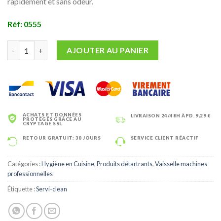
rapidement et sans odeur.
Réf: 0555
quantité de Clean Calc - Super Détartrant - 1L
AJOUTER AU PANIER
ACHATS ET DONNÉES
LIVRAISON 24/48H ÀPD. 9,29 €
PROTÉGÉS GRÂCE AU
CRYPTAGE SSL
RETOUR GRATUIT: 30 JOURS
SERVICE CLIENT RÉACTIF
Catégories :
Hygiène en Cuisine
,
Produits détartrants
,
Vaisselle machines
professionnelles
Étiquette :
Servi-clean