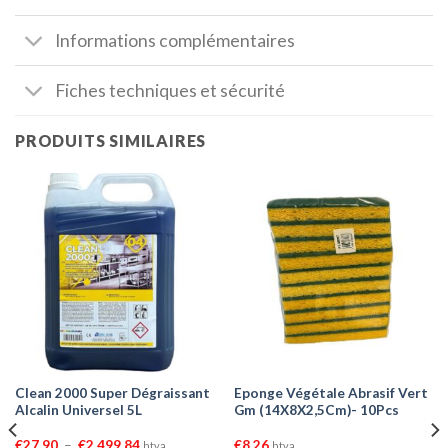
Informations complémentaires
Fiches techniques et sécurité
PRODUITS SIMILAIRES
Clean 2000 Super Dégraissant
Eponge Végétale Abrasif Vert
Alcalin Universel 5L
Gm (14X8X2,5Cm)- 10Pcs
Plage
€
27,90
–
€
2 499,84
€
8,26
htva
htva