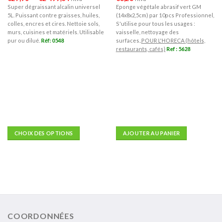
de
Super dégraissant alcalin universel
Eponge végétale abrasif vert GM
prix :
5L. Puissant contre graisses, huiles,
(14x8x2,5cm) par 10pcs Professionnel,
€27,90
à
colles, encres et cires. Nettoie sols,
S'utilise pour tous les usages :
€2
murs, cuisines et matériels. Utilisable
vaisselle, nettoyage des
499,84
pur ou dilué.
Réf: 0548
surfaces..
POUR L'HORECA (hôtels,
restaurants, cafés)
Ref : 5628
CHOIX DES OPTIONS
AJOUTER AU PANIER
Ce
produit
a
plusieurs
variations.
Les
options
COORDONNÉES
peuvent