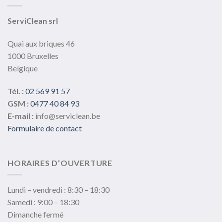
être
choisies
ServiClean srl
sur
la
Quai aux briques 46
page
1000 Bruxelles
du
Belgique
produit
Tél. :
02 569 91 57
GSM :
0477 40 84 93
E-mail :
info@serviclean.be
Formulaire de contact
HORAIRES D’OUVERTURE
Lundi – vendredi : 8:30 – 18:30
Samedi : 9:00 – 18:30
Dimanche fermé