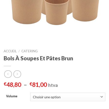
ACCUEIL
/
CATERING
Bols À Soupes Et Pâtes Brun
Plage
48,80
–
81,00
€
€
htva
de
prix :
Volume
€48,80
à