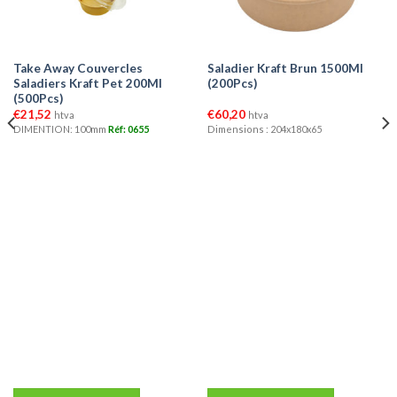
Take Away Couvercles
Saladier Kraft Brun 1500Ml
Saladiers Kraft Pet 200Ml
(200Pcs)
(500Pcs)
€
21,52
€
60,20
htva
htva
DIMENTION: 100mm
Réf: 0655
Dimensions : 204x180x65