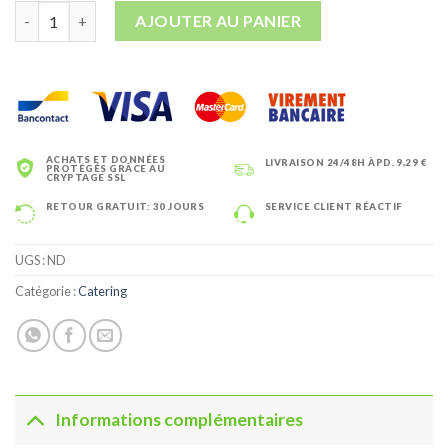
quantité de Bols à Soupes et Pâtes Brun
€81,00
AJOUTER AU PANIER
ACHATS ET DONNÉES
LIVRAISON 24/48H ÀPD. 9,29 €
PROTÉGÉS GRÂCE AU
CRYPTAGE SSL
RETOUR GRATUIT: 30 JOURS
SERVICE CLIENT RÉACTIF
UGS :
ND
Catégorie :
Catering
Informations complémentaires