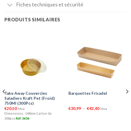
Fiches techniques et sécurité
PRODUITS SIMILAIRES
Take Away Couvercles
Barquettes Fricadel
Saladiers Kraft Pet (Froid)
750Ml (300Pcs)
Plage
€
20,50
€
30,99
–
€
42,40
htva
htva
de
Dimensions : 148mm
Carton de
prix :
300pcs
Réf: 0656
€30,99
à
€42,40