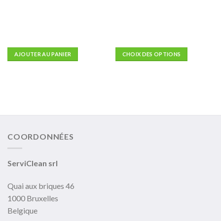
AJOUTER AU PANIER
CHOIX DES OPTIONS
Ce
produit
a
plusieurs
variations.
Les
options
COORDONNÉES
peuvent
être
choisies
ServiClean srl
sur
la
Quai aux briques 46
page
1000 Bruxelles
du
Belgique
produit