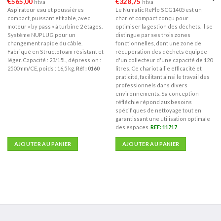
€
565,00
€
328,75
htva
htva
Aspirateur eau et poussières
Le Numatic ReFlo SCG1405 est un
compact, puissant et fiable, avec
chariot compact conçu pour
moteur « by pass » à turbine 2 étages.
optimiser la gestion des déchets. Il se
Système NUPLUG pour un
distingue par ses trois zones
changement rapide du câble.
fonctionnelles, dont une zone de
Fabriqué en Structofoam résistant et
récupération des déchets équipée
léger. Capacité : 23/15L, dépression :
d'un collecteur d'une capacité de 120
2500mm/CE, poids : 16,5 kg.
Réf : 0160
litres. Ce chariot allie efficacité et
praticité, facilitant ainsi le travail des
professionnels dans divers
environnements. Sa conception
réfléchie répond aux besoins
spécifiques de nettoyage tout en
garantissant une utilisation optimale
des espaces.
REF: 11717
AJOUTER AU PANIER
AJOUTER AU PANIER