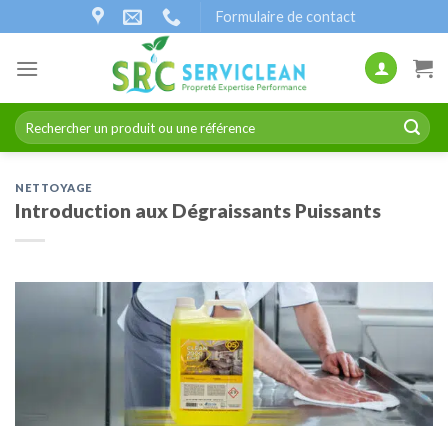
Passer
Formulaire de contact
au
contenu
Recherche
pour :
NETTOYAGE
Introduction aux Dégraissants Puissants