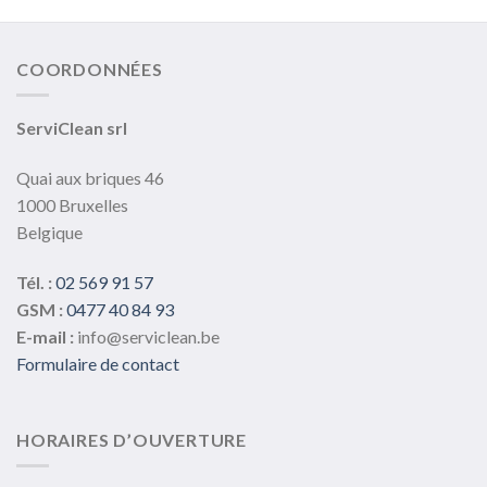
variations.
variations.
Les
Les
options
options
COORDONNÉES
peuvent
peuvent
être
être
choisies
choisies
ServiClean srl
sur
sur
la
la
Quai aux briques 46
page
page
1000 Bruxelles
du
du
Belgique
produit
produit
Tél. :
02 569 91 57
GSM :
0477 40 84 93
E-mail :
info@serviclean.be
Formulaire de contact
HORAIRES D’OUVERTURE