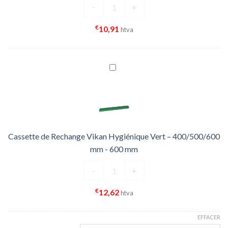
quantité de Cassette de Rechange 
-
+
€
10,91
htva
Cassette de Rechange Vikan Hygiénique Vert – 400/500/600
mm - 600 mm
quantité de Cassette de Rechange 
-
+
€
12,62
htva
EFFACER