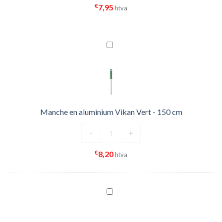
€
7,95
htva
Manche en aluminium Vikan Vert - 150 cm
quantité de Manche en aluminium V
-
+
€
8,20
htva