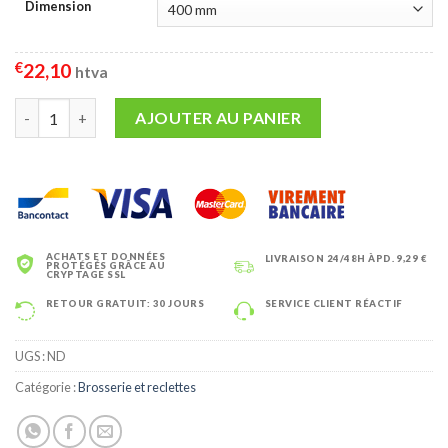
Dimension
€
22,10
htva
quantité de Raclette Vikan Double Lame Vert – 400/500/600 mm
AJOUTER AU PANIER
ACHATS ET DONNÉES
LIVRAISON 24/48H ÀPD. 9,29 €
PROTÉGÉS GRÂCE AU
CRYPTAGE SSL
RETOUR GRATUIT: 30 JOURS
SERVICE CLIENT RÉACTIF
UGS :
ND
Catégorie :
Brosserie et reclettes