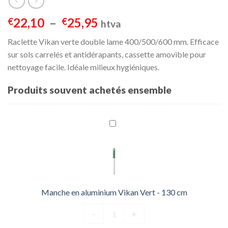
Plage
22,10
–
25,95
€
€
htva
de
Raclette Vikan verte double lame 400/500/600 mm. Efficace
prix :
sur sols carrelés et antidérapants, cassette amovible pour
€22,10
nettoyage facile. Idéale milieux hygiéniques.
à
€25,95
Produits souvent achetés ensemble
Manche en aluminium Vikan Vert - 130 cm
quantité de Manche en aluminium V
-
+