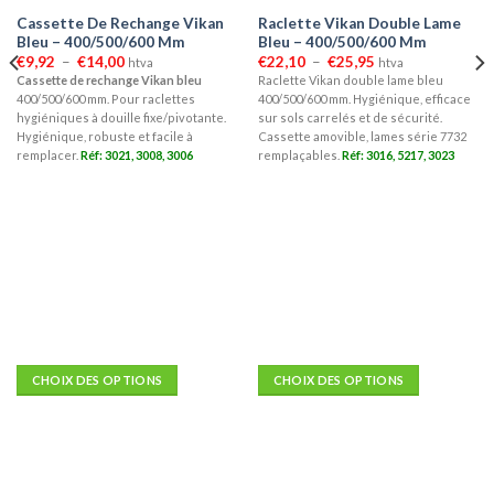
Cassette De Rechange Vikan
Raclette Vikan Double Lame
Bleu – 400/500/600 Mm
Bleu – 400/500/600 Mm
Plage
Plage
€
9,92
–
€
14,00
€
22,10
–
€
25,95
htva
htva
de
de
Cassette de rechange Vikan bleu
Raclette Vikan double lame bleu
prix :
prix :
400/500/600 mm. Pour raclettes
400/500/600 mm. Hygiénique, efficace
€9,92
€22,10
à
à
hygiéniques à douille fixe/pivotante.
sur sols carrelés et de sécurité.
€14,00
€25,95
Hygiénique, robuste et facile à
Cassette amovible, lames série 7732
remplacer.
Réf: 3021, 3008, 3006
remplaçables.
Réf: 3016, 5217, 3023
CHOIX DES OPTIONS
CHOIX DES OPTIONS
Ce
Ce
produit
produit
a
a
plusieurs
plusieurs