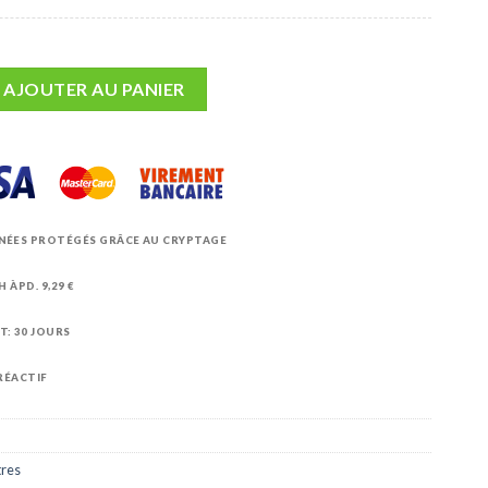
leur vitre Ergotec NJ350 Ninja 35/45/75cm
AJOUTER AU PANIER
NÉES PROTÉGÉS GRÂCE AU CRYPTAGE
 ÀPD. 9,29 €
: 30 JOURS
 RÉACTIF
tres