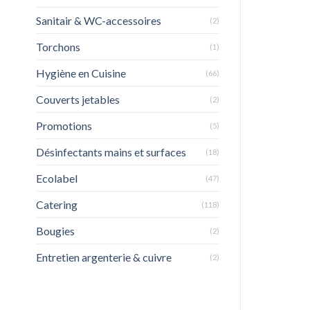
Sanitair & WC-accessoires
(2)
Torchons
(1)
Hygiène en Cuisine
(66)
Couverts jetables
(2)
Promotions
(5)
Désinfectants mains et surfaces
(18)
Ecolabel
(47)
Catering
(118)
Bougies
(2)
Entretien argenterie & cuivre
(2)