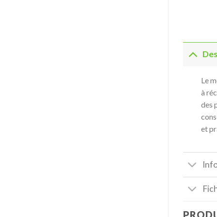
Des
Le m
à ré
des p
cons
et pr
Inf
Fic
PRODU