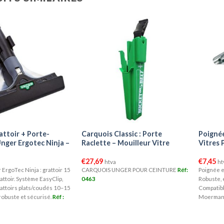
ttoir + Porte-
Carquois Classic : Porte
Poignée
nger Ergotec Ninja –
Raclette – Mouilleur Vitre
Vitres 
€
27,69
€
7,45
htva
ht
ErgoTec Ninja : grattoir 15
CARQUOIS UNGER POUR CEINTURE
Réf:
Poignée en
attoir. Système EasyClip,
0463
Robuste, 
rattoirs plats/coudés 10–15
Compatibl
 robuste et sécurisé.
Réf :
Moerman, 