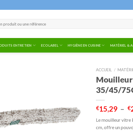
ODUITS ENTRETIEN
ECOLABEL
HYGIÈNE EN CUISINE
MATÉRIEL & 
ACCUEIL
/
MATÉRI
Mouilleur
35/45/7
15,29
–
€
€
Le mouilleur vitre
cm, offre un pouvo