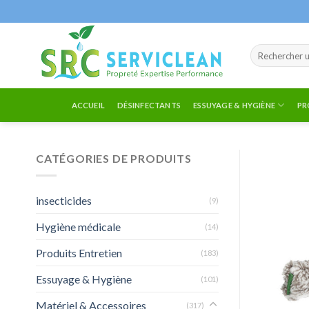
Passer
au
contenu
Recherche
pour :
ACCUEIL
DÉSINFECTANTS
ESSUYAGE & HYGIÈNE
PR
CATÉGORIES DE PRODUITS
insecticides
(9)
Hygiène médicale
(14)
Produits Entretien
(183)
Essuyage & Hygiène
(101)
Matériel & Accessoires
(317)