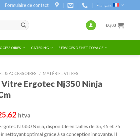
Formulaire de contact
Français
€
0,00
ACCESSOIRES
CATERING
SERVICES DE NETTOYAGE
EL & ACCESSOIRES
/
MATÉRIEL VITRES
 Vitre Ergotec Nj350 Ninja
5Cm
Plage
25,62
htva
de
 Ergotec NJ350 Ninja, disponible en tailles de 35, 45 et 75
prix :
ir nettoyant optimal grâce à sa conception innovante. Il
€15,29