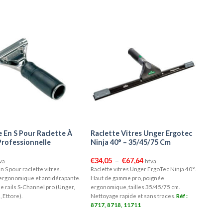
 En S Pour Raclette À
Raclette Vitres Unger Ergotec
Professionnelle
Ninja 40° – 35/45/75 Cm
Plage
€
34,05
–
€
67,64
va
htva
de
 S pour raclette vitres.
Raclette vitres Unger ErgoTec Ninja 40°.
prix :
ergonomique et antidérapante.
Haut de gamme pro, poignée
€34,05
à
e rails S-Channel pro (Unger,
ergonomique, tailles 35/45/75 cm.
€67,64
Ettore).
Nettoyage rapide et sans traces.
Réf :
8717, 8718, 11711