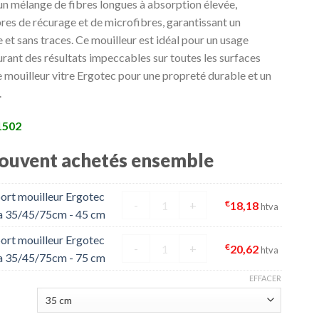
un mélange de fibres longues à absorption élevée,
à
bres de récurage et de microfibres, garantissant un
€25,62
 et sans traces. Ce mouilleur est idéal pour un usage
urant des résultats impeccables sur toutes les surfaces
e mouilleur vitre Ergotec pour une propreté durable et un
.
 1502
souvent achetés ensemble
ort mouilleur Ergotec
quantité de Support mouilleur Erg
€
-
+
18,18
htva
a 35/45/75cm - 45 cm
ort mouilleur Ergotec
quantité de Support mouilleur Erg
€
-
+
20,62
htva
a 35/45/75cm - 75 cm
EFFACER