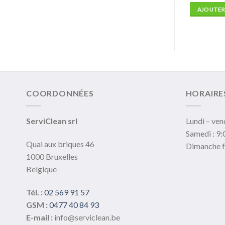
 PANIER
AJOUTER AU PANIER
AJOUTER
COORDONNÉES
HORAIRE
ServiClean srl
Lundi – ven
Samedi : 9:
Quai aux briques 46
Dimanche 
1000 Bruxelles
Belgique
Tél. :
02 569 91 57
GSM :
0477 40 84 93
E-mail :
info@serviclean.be