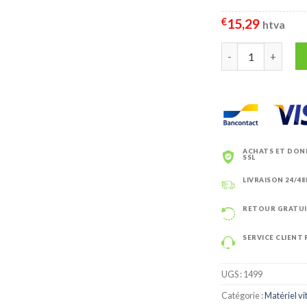
€
15,29
htva
quantité de Mouil
ACHATS ET DON
SSL
LIVRAISON 24/48H
RETOUR GRATUIT
SERVICE CLIENT
UGS :
1499
Catégorie :
Matériel vi